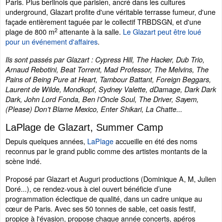
Paris. Plus berlinois que parisien, ancré dans les cultures
underground, Glazart profite d'une véritable terrasse fumeur, d'une
façade entièrement taguée par le collectif TRBDSGN, et d'une
2
plage de 800 m
attenante à la salle.
Le Glazart peut être loué
pour un événement d'affaires
.
Ils sont passés par Glazart : Cypress Hill, The Hacker, Dub Trio,
Arnaud Rebotini, Beat Torrent, Mad Professor, The Melvins, The
Pains of Being Pure at Heart, Tambour Battant, Foreign Beggars,
Laurent de Wilde, Mondkopf, Sydney Valette, dDamage, Dark Dark
Dark, John Lord Fonda, Ben l’Oncle Soul, The Driver, Sayem,
(Please) Don’t Blame Mexico, Enter Shikari, La Chatte...
LaPlage de Glazart, Summer Camp
Depuis quelques années,
LaPlage
accueille en été des noms
reconnus par le grand public comme des artistes montants de la
scène indé.
Proposé par Glazart et Auguri productions (Dominique A, M, Julien
Doré...), ce rendez-vous à ciel ouvert bénéficie d’une
programmation éclectique de qualité, dans un cadre unique au
cœur de Paris. Avec ses 50 tonnes de sable, cet oasis festif,
propice à l'évasion, propose chaque année concerts, apéros