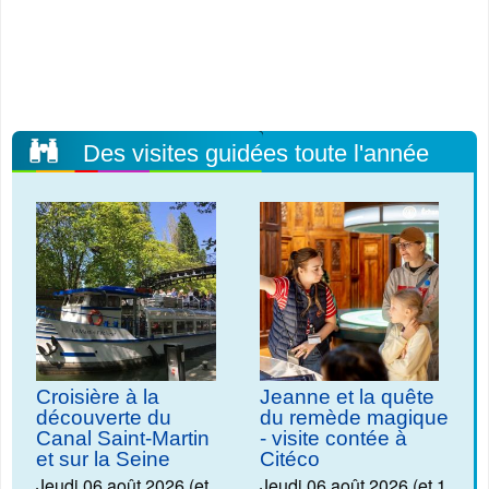
Des visites guidées toute l'année
Croisière à la
Jeanne et la quête
découverte du
du remède magique
Canal Saint-Martin
- visite contée à
et sur la Seine
Citéco
Jeudi 06 août 2026 (et
Jeudi 06 août 2026 (et 1