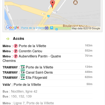
Accès
:
Porte de la Villette
163m
Métro
:
Corentin Cariou
552m
Métro
:
Aubervilliers Pantin - Quatre
701m
Métro
Chemins
:
Porte de la Villette
134m
TRAMWAY
:
Canal Saint-Denis
449m
TRAMWAY
:
Ella Fitzgerald
620m
TRAMWAY
: Porte de la Villette
50m
Vélib'
: Noctilien, ligne 42
Bus
: 150, 152, 139
Bus
: Ligne 7, Porte de la Villette
Métro