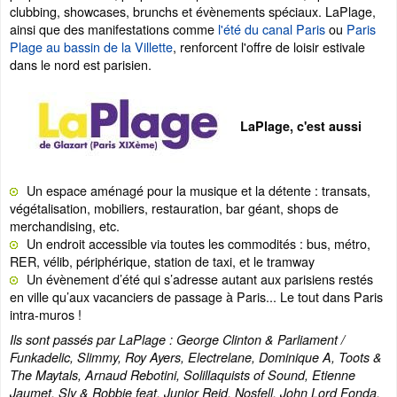
clubbing, showcases, brunchs et évènements spéciaux. LaPlage,
ainsi que des manifestations comme
l'été du canal Paris
ou
Paris
Plage au bassin de la Villette
, renforcent l'offre de loisir estivale
dans le nord est parisien.
LaPlage, c'est aussi
Un espace aménagé pour la musique et la détente : transats,
végétalisation, mobiliers, restauration, bar géant, shops de
merchandising, etc.
Un endroit accessible via toutes les commodités : bus, métro,
RER, vélib, périphérique, station de taxi, et le tramway
Un évènement d’été qui s’adresse autant aux parisiens restés
en ville qu’aux vacanciers de passage à Paris... Le tout dans Paris
intra-muros !
Ils sont passés par LaPlage : George Clinton & Parliament /
Funkadelic, Slimmy, Roy Ayers, Electrelane, Dominique A, Toots &
The Maytals, Arnaud Rebotini, Solillaquists of Sound, Etienne
Jaumet, Sly & Robbie feat. Junior Reid, Nosfell, John Lord Fonda,