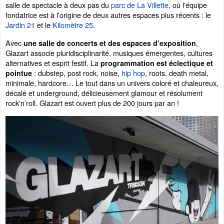
salle de spectacle à deux pas du
parc de La Villette
, où l'équipe
fondatrice est à l'origine de deux autres espaces plus récents : le
Jardin 21
et le
Kilomètre 25
.
Avec
,
une salle de concerts et des espaces d’exposition
Glazart associe pluridisciplinarité, musiques émergentes, cultures
alternatives et esprit festif. La
programmation est éclectique et
: dubstep, post rock, noise,
hip hop
, roots, death metal,
pointue
minimale, hardcore… Le tout dans un univers coloré et chaleureux,
décalé et underground, délicieusement glamour et résolument
rock'n’roll. Glazart est ouvert plus de 200 jours par an !