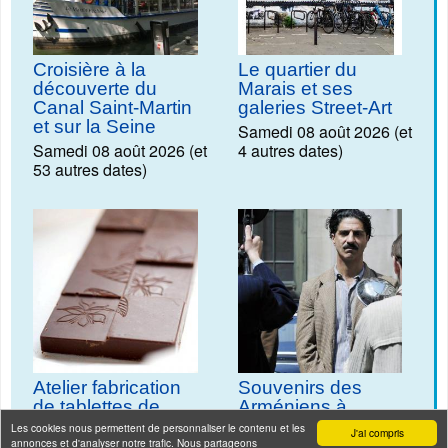
Croisière à la
Le quartier du
découverte du
Marais et ses
Canal Saint-Martin
galeries Street-Art
et sur la Seine
Samedi 08 août 2026 (et
Samedi 08 août 2026 (et
4 autres dates)
53 autres dates)
Atelier fabrication
Souvenirs des
de tablettes de
Arméniens à
chocolat vegan
Belleville
Les cookies nous permettent de personnaliser le contenu et les
J'ai compris
chez Rrraw Cacao
annonces et d'analyser notre trafic. Nous partageons