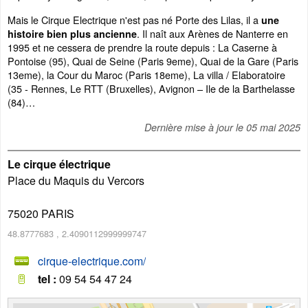
Mais le Cirque Electrique n'est pas né Porte des Lilas, il a
une
. Il naît aux Arènes de Nanterre en
histoire bien plus ancienne
1995 et ne cessera de prendre la route depuis : La Caserne à
Pontoise (95), Quai de Seine (Paris 9eme), Quai de la Gare (Paris
13eme), la Cour du Maroc (Paris 18eme), La villa / Elaboratoire
(35 - Rennes, Le RTT (Bruxelles), Avignon – Ile de la Barthelasse
(84)…
Dernière mise à jour le
05 mai 2025
Le cirque électrique
Place du Maquis du Vercors
75020
PARIS
48.8777683
,
2.4090112999999747
cirque-electrique.com/
tel :
09 54 54 47 24