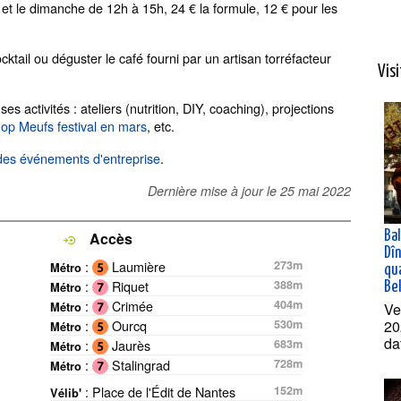
 et le dimanche de 12h à 15h, 24 € la formule, 12 € pour les
cktail ou déguster le café fourni par un artisan torréfacteur
Vis
 activités : ateliers (nutrition, DIY, coaching), projections
Pop Meufs festival en mars
, etc.
 des événements d'entreprise
.
Dernière mise à jour le
25 mai 2022
Ba
Accès
Dî
:
Laumière
273m
Métro
qua
:
Riquet
388m
Bel
Métro
:
Crimée
404m
Ve
Métro
20
:
Ourcq
530m
Métro
da
:
Jaurès
683m
Métro
:
Stalingrad
728m
Métro
: Place de l'Édit de Nantes
152m
Vélib'