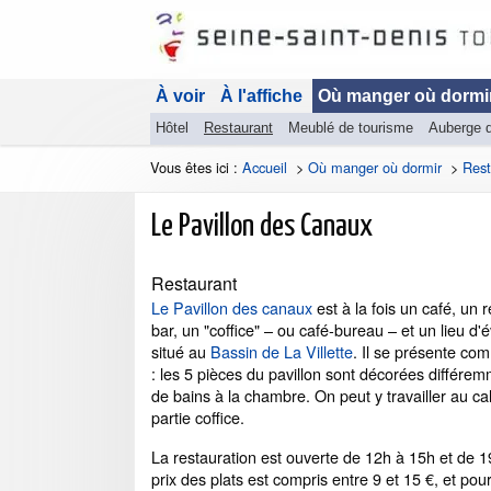
À voir
À l'affiche
Où manger où dormi
Hôtel
Restaurant
Meublé de tourisme
Auberge 
Vous êtes ici :
Accueil
>
Où manger où dormir
>
Rest
Le Pavillon des Canaux
Restaurant
Le Pavillon des canaux
est à la fois un café, un 
bar, un "coffice" – ou café-bureau – et un lieu d
situé au
Bassin de La Villette
. Il se présente c
: les 5 pièces du pavillon sont décorées différemm
de bains à la chambre. On peut y travailler au c
partie coffice.
La restauration est ouverte de 12h à 15h et de 1
prix des plats est compris entre 9 et 15 €, et pour