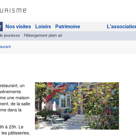
r
Nos visites
Loisirs
Patrimoine
L'associatio
de jeunesse
Hébergement plein air
aurant
restaurant, un
'événements
omme une maison
ent, de la salle
alme dans la
9h à 23h. Le
 les pâtisseries,