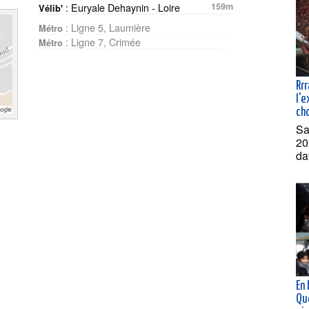
: Euryale Dehaynin - Loire
159m
Vélib'
: Ligne 5, Laumière
Métro
: Ligne 7, Crimée
Métro
Rrr
l'
ch
Sa
20
da
En
Qu