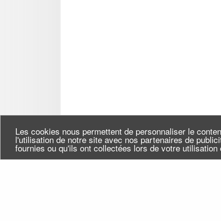
Les cookies nous permettent de personnaliser le conten
l'utilisation de notre site avec nos partenaires de publi
fournies ou qu'ils ont collectées lors de votre utilisatio
Seine-Saint-Denis Tourisme
Qui
140, avenue Jean Lolive