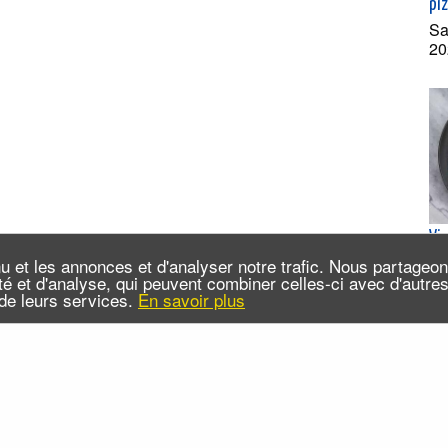
pi
Sa
20
Vi
Les
u et les annonces et d'analyser notre trafic. Nous partageo
su
cité et d'analyse, qui peuvent combiner celles-ci avec d'autr
n de leurs services.
En savoir plus
Je
(e
 sommes-nous ?
Infos pratiques
Contact
FAQ