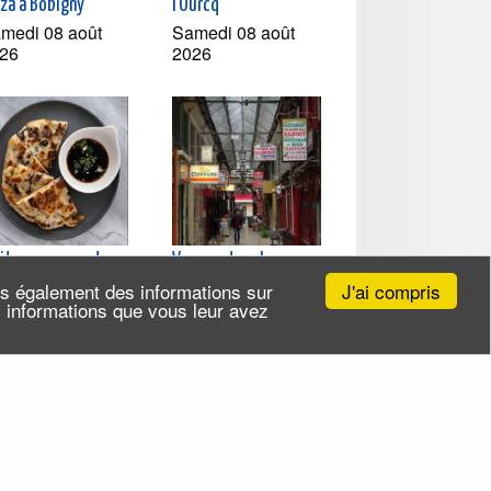
zza à Bobigny
l'Ourcq
medi 08 août
Samedi 08 août
26
2026
sites gourmandes -
Voyage dans le sous-
 cuisines chinoises
continent indien à Paris
J'ai compris
ns également des informations sur
r le pouce
Mercredi 19 août
es informations que vous leur avez
udi 13 août 2026
2026 (et 6 autres
t 4 autres dates)
dates)