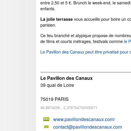
entre 2,50 et 5 €. Brunch le week-end, le samedi
enfants.
vous accueille pour boire un co
La jolie terrasse
parisien.
Ce lieu branché et atypique propose de nombreuses
de films et courts métrages, festivals comme
le 
Le Pavillon des Canaux peut être privatisé pour
Le Pavillon des Canaux
39 quai de Loire
75019
PARIS
48.8874256
,
2.378704700000071
www.pavillondescanaux.com/
contact@pavillondescanaux.com