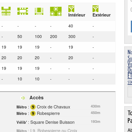
Intérieur
Extérieur
-
-
-
-
40
-
-
50
100
200
300
-
19
19
19
-
19
-
No
20
20
20
-
20
-
Sa
Vi
19
19
19
-
-
-
Ou
ÉT
-
10
10
-
-
-
st
Accès
:
Croix de Chavaux
430m
Métro
T
:
Robespierre
450m
Métro
Pa
: Square Denise Buisson
193m
Vélib'
Ab
: L9, Robespierre ou Croix
Métro