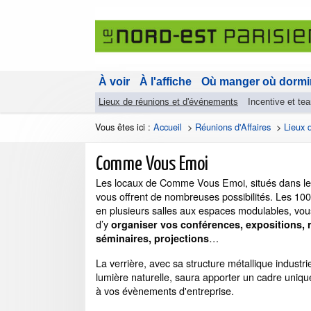
À voir
À l'affiche
Où manger où dormi
Lieux de réunions et d'événements
Incentive et te
Vous êtes ici :
Accueil
>
Réunions d'Affaires
>
Lieux 
Comme Vous Emoi
Les locaux de Comme Vous Emoi, situés dans le
vous offrent de nombreuses possibilités. Les 1
en plusieurs salles aux espaces modulables, vou
d’y
organiser vos conférences, expositions, 
…
séminaires, projections
La verrière, avec sa structure métallique industrie
lumière naturelle, saura apporter un cadre uniqu
à vos évènements d'entreprise.