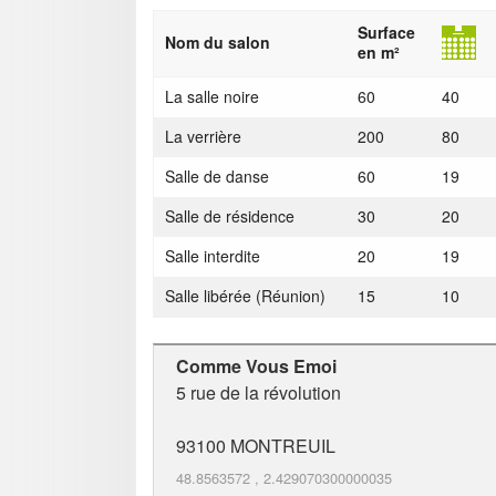
Surface
Nom du salon
en m²
La salle noire
60
40
La verrière
200
80
Salle de danse
60
19
Salle de résidence
30
20
Salle interdite
20
19
Salle libérée (Réunion)
15
10
Comme Vous Emoi
5 rue de la révolution
93100
MONTREUIL
48.8563572
,
2.429070300000035