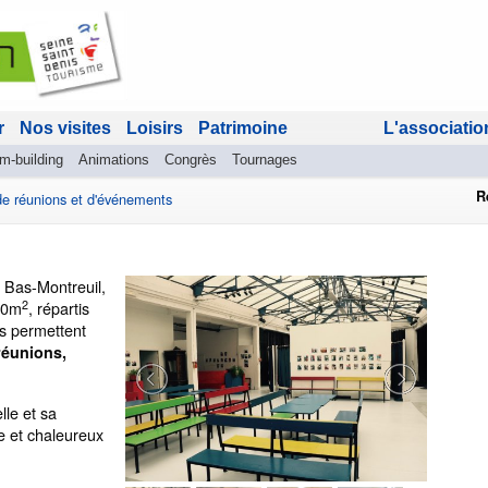
r
Nos visites
Loisirs
Patrimoine
L'associatio
am-building
Animations
Congrès
Tournages
R
de réunions et d'événements
 Bas-Montreuil,
2
000m
, répartis
s permettent
réunions,
lle et sa
e et chaleureux