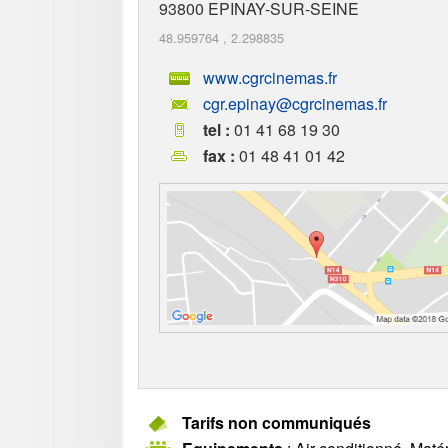
93800
EPINAY-SUR-SEINE
48.959764
,
2.298835
www.cgrcinemas.fr
cgr.epinay@cgrcinemas.fr
tel :
01 41 68 19 30
fax :
01 48 41 01 42
Tarifs non communiqués