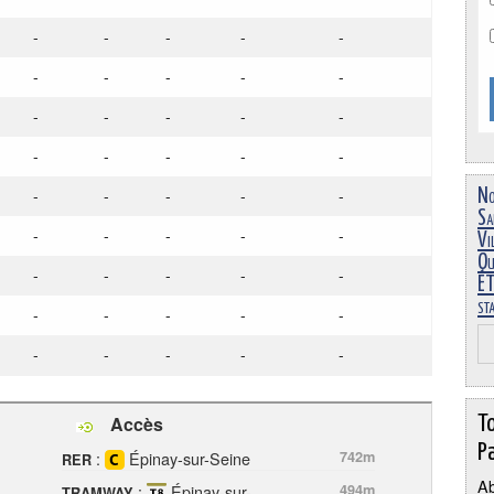
-
-
-
-
-
-
-
-
-
-
-
-
-
-
-
-
-
-
-
-
-
-
-
-
-
No
Sa
-
-
-
-
-
Vi
Ou
-
-
-
-
-
ÉT
st
-
-
-
-
-
-
-
-
-
-
T
Accès
Pa
:
Épinay-sur-Seine
742m
RER
Ab
:
Épinay-sur-
494m
TRAMWAY