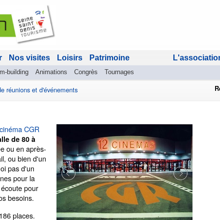
r
Nos visites
Loisirs
Patrimoine
L'associatio
am-building
Animations
Congrès
Tournages
R
de réunions et d'événements
cinéma CGR
alle de 80 à
e ou en après-
il, ou bien d'un
oi pas d'un
nnes pour la
 écoute pour
os besoins.
186 places.