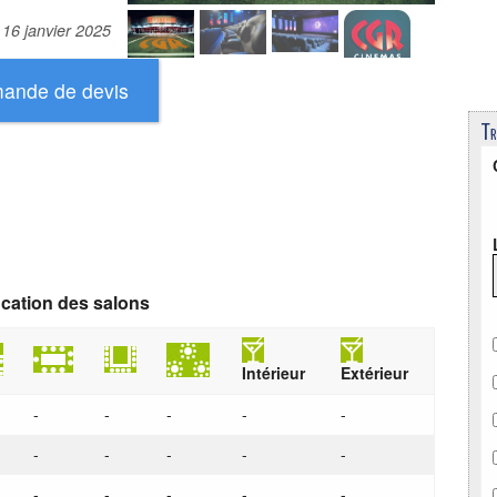
e
16 janvier 2025
Tr
ication des salons
Intérieur
Extérieur
-
-
-
-
-
-
-
-
-
-
-
-
-
-
-