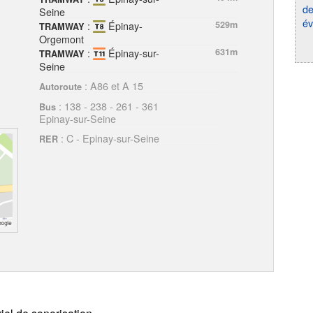
de
Seine
év
:
Épinay-
529m
TRAMWAY
Orgemont
:
Épinay-sur-
631m
TRAMWAY
Seine
: A86 et A 15
Autoroute
: 138 - 238 - 261 - 361
Bus
Epinay-sur-Seine
: C - Epinay-sur-Seine
RER