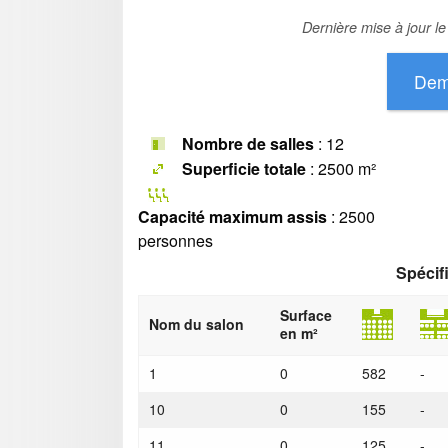
Dernière mise à jour l
Nombre de salles
: 12
Superficie totale
: 2500 m²
Capacité maximum assis
: 2500
personnes
Spécif
Surface
Nom du salon
en m²
1
0
582
-
10
0
155
-
11
0
125
-