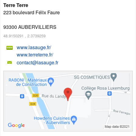
Terre Terre
223 boulevard Félix Faure
93300
AUBERVILLIERS
48.9150291
,
2.3739259
www.lasauge.fr/
www.terreterre.fr/
contact@lasauge.fr