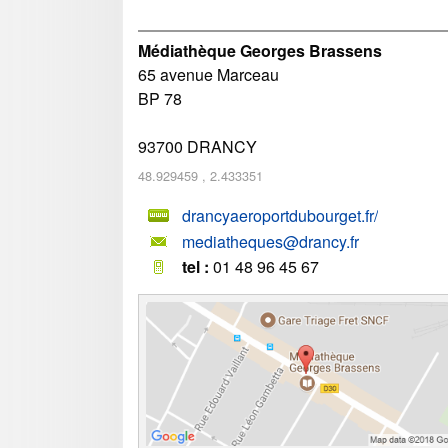
Médiathèque Georges Brassens
65 avenue Marceau
BP 78
93700
DRANCY
48.929459
,
2.433351
drancyaeroportdubourget.fr/
mediatheques@drancy.fr
tel :
01 48 96 45 67