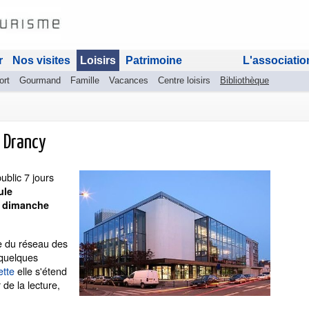
r
Nos visites
Loisirs
Patrimoine
L'associatio
ort
Gourmand
Famille
Vacances
Centre loisirs
Bibliothèque
 Drancy
blic 7 jours
ule
e dimanche
e du réseau des
 quelques
ette
elle s'étend
de la lecture,