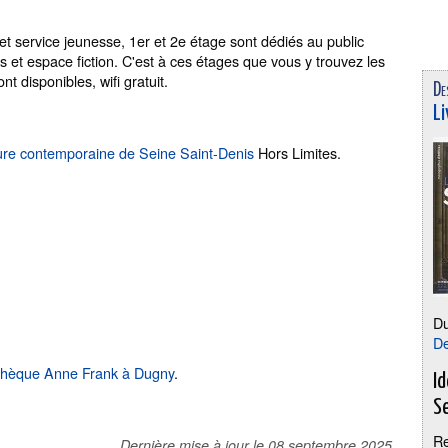
t service jeunesse, 1er et 2e étage sont dédiés au public
s et espace fiction. C'est à ces étages que vous y trouvez les
t disponibles, wifi gratuit.
De
Li
rature contemporaine de Seine Saint-Denis
Hors Limites.
D
De
thèque Anne Frank à Dugny
.
I
S
Re
Dernière mise à jour le
08 septembre 2025