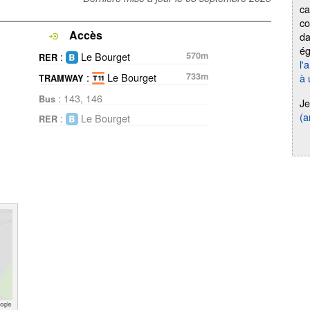
ca
co
Accès
da
é
:
Le Bourget
570m
RER
l'
:
Le Bourget
733m
à 
TRAMWAY
: 143, 146
Bus
Je
(a
:
Le Bourget
RER