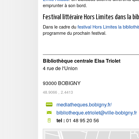
emprunter à son bord.
Festival littéraire Hors Limites dans la b
Dans le cadre du
festival Hors Limites la bibliot
programme du prochain festival.
Bibliothèque centrale Elsa Triolet
4 rue de l'Union
93000
BOBIGNY
48.9066
,
2.4413
mediatheques.bobigny.fr/
bibliotheque.etriolet@ville-bobigny.fr
tel :
01 48 95 20 56