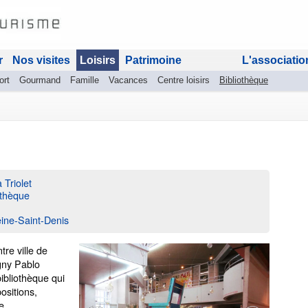
r
Nos visites
Loisirs
Patrimoine
L'associatio
ort
Gourmand
Famille
Vacances
Centre loisirs
Bibliothèque
 Triolet
iothèque
ine-Saint-Denis
tre ville de
gny Pablo
bibliothèque qui
ositions,
e.