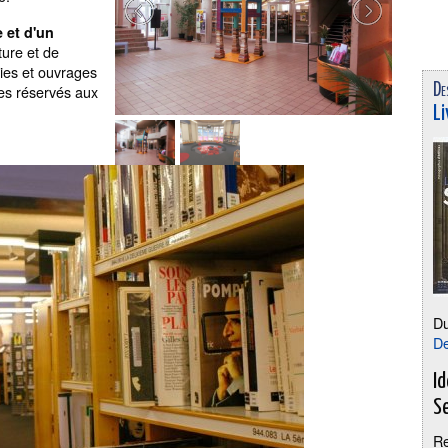
 et d'un
ture et de
dies et ouvrages
es réservés aux
De
Li
D
De
I
S
Re