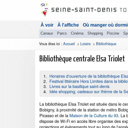
À voir
À l'affiche
Où manger où dormi
Canaux
Parcs
Cinéma
Shopping
Piscine
Sp
Vous êtes ici :
Accueil
>
Loisirs
>
Bibliothèque
Bibliothèque centrale Elsa Triolet
Horaires d'ouverture de la bibliothèque Elsa
Festival littéraire Hors Limites dans la bibl
Livres sur la basilique saint-denis
Idée shopping, cadeaux sur thème de la Se
La bibliothèque Elsa Triolet est située dans le cen
Bobigny, à proximité de la station de métro Bobi
Picasso et de la
Maison de la Culture du 93
. La 
dispose de Wi-Fi en accès libre organise des exp
projections et évènements tout au long de l'anné