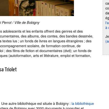
ca
co
da
é
i Perrot / Ville de Bobigny
l'
à 
es adolescents et les enfants offrent des genres et des
documentaires, des albums, des contes, des bandes dessinée,
Je
 textes lus ; un fonds de livres en langues étrangères ; des
(a
'accompagnement scolaire, de formation continue, de
i ; des films de fiction et documentaires (dvd); un fonds de
es (autoformation, arts et littérature, emploi et formation,
sa Triolet
Une autre bibliothèque est située à Bobigny :
la bibliothèque
.
quartiers de Bobigny avec 3000 documents à consulter et