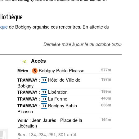
ibliothèque
hèque
de Bobigny organise ces rencontres. En attente du
Dernière mise à jour le
06 octobre 2025
Accès
:
Bobigny Pablo Picasso
577m
Métro
:
Hôtel de Ville de
197m
TRAMWAY
Bobigny
:
Libération
199m
TRAMWAY
:
La Ferme
440m
TRAMWAY
:
Bobigny Pablo
636m
TRAMWAY
Picasso
: Jean Jaurès - Place de la
164m
Vélib'
Libération
: 134, 234, 251, 301 arrêt
Bus