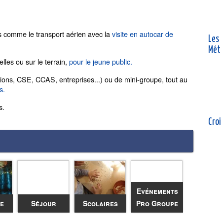
es comme le transport aérien avec la
visite en autocar de
Les
Mét
elles ou sur le terrain,
pour le jeune public.
ions, CSE, CCAS, entreprises...) ou de mini-groupe, tout au
s.
s.
Croi
Evénements
ée
Séjour
Scolaires
Pro Groupe