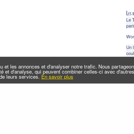
Les 
Le 
pari
Wor
Un l
coul
u et les annonces et d'analyser notre trafic. Nous partageo
cité et d'analyse, qui peuvent combiner celles-ci avec d'autr
n de leurs services.
En savoir plus
 sommes-nous ?
Infos pratiques
Contact
FAQ
x RSS