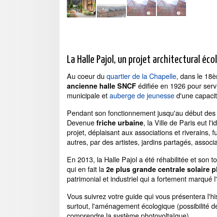
La Halle Pajol, un projet architectural é
Au coeur du
quartier de la Chapelle
, dans le 18è
édifiée en 1926 pour serv
ancienne halle SNCF
municipale et
auberge de jeunesse
d'une capacité
Pendant son fonctionnement jusqu'au début des a
Devenue
, la Ville de Paris eut 
friche urbaine
projet, déplaisant aux associations et riverains
autres, par des artistes, jardins partagés, associa
En 2013, la Halle Pajol a été réhabilitée et son to
qui en fait la
2e plus grande centrale solaire 
patrimonial et industriel qui a fortement marqué l'
Vous suivrez votre guide qui vous présentera l'histo
surtout, l'aménagement écologique (possibilité d
comprendre la système photovoltaïque).