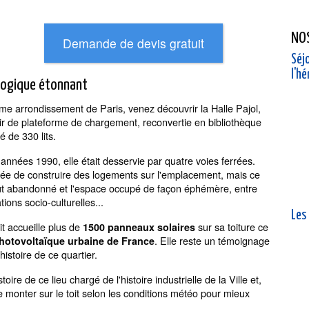
NO
Séjo
l'h
cologique étonnant
me arrondissement de Paris, venez découvrir la Halle Pajol,
ir de plateforme de chargement, reconvertie en bibliothèque
 de 330 lits.
nnées 1990, elle était desservie par quatre voies ferrées.
l'idée de construire des logements sur l'emplacement, mais ce
, fut abandonné et l'espace occupé de façon éphémère, entre
tions socio-culturelles...
Les
it accueille plus de
sur sa toiture ce
1500 panneaux solaires
. Elle reste un témoignage
photovoltaïque urbaine de France
histoire de ce quartier.
ire de ce lieu chargé de l'histoire industrielle de la Ville et,
e monter sur le toit selon les conditions météo pour mieux