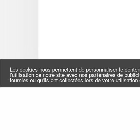
Les cookies nous permettent de personnaliser le conten
l'utilisation de notre site avec nos partenaires de publi
fournies ou qu'ils ont collectées lors de votre utilisatio
Seine-Saint-Denis Tourisme
Qui
140, avenue Jean Lolive
Flu
93695 Pantin Cedex
Téléphone