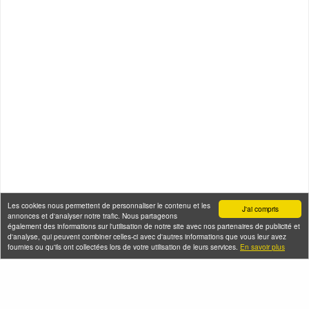
Les cookies nous permettent de personnaliser le contenu et les
J'ai compris
annonces et d'analyser notre trafic. Nous partageons
également des informations sur l'utilisation de notre site avec nos partenaires de publicité et
d'analyse, qui peuvent combiner celles-ci avec d'autres informations que vous leur avez
fournies ou qu'ils ont collectées lors de votre utilisation de leurs services.
En savoir plus