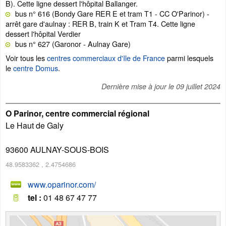
B). Cette ligne dessert l'hôpital Ballanger.
bus n° 616 (Bondy Gare RER E et tram T1 - CC O'Parinor) -
arrêt gare d'aulnay : RER B, train K et Tram T4. Cette ligne
dessert l'hôpital Verdier
bus n° 627 (Garonor - Aulnay Gare)
Voir tous les
centres commerciaux d'Ile de France
parmi lesquels
le
centre Domus
.
Dernière mise à jour le
09 juillet 2024
O Parinor, centre commercial régional
Le Haut de Galy
93600
AULNAY-SOUS-BOIS
48.9583362
,
2.4754686
www.oparinor.com/
tel :
01 48 67 47 77