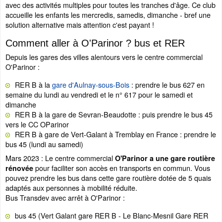
avec des activités multiples pour toutes les tranches d'âge. Ce club
accueille les enfants les mercredis, samedis, dimanche - bref une
solution alternative mais attention c'est payant !
Comment aller à O'Parinor ? bus et RER
Depuis les gares des villes alentours vers le centre commercial
O'Parinor :
RER B à la
gare d'Aulnay-sous-Bois
: prendre le bus 627 en
semaine du lundi au vendredi et le n° 617 pour le samedi et
dimanche
RER B à la gare de Sevran-Beaudotte : puis prendre le bus 45
vers le CC OParinor
RER B à gare de Vert-Galant à Tremblay en France : prendre le
bus 45 (lundi au samedi)
Mars 2023 : Le centre commercial
O'Parinor a une gare routière
pour faciliter son accès en transports en commun. Vous
rénovée
pouvez prendre les bus dans cette gare routière dotée de 5 quais
adaptés aux personnes à mobilité réduite.
Bus Transdev avec arrêt à O'Parinor :
bus 45 (Vert Galant gare RER B - Le Blanc-Mesnil Gare RER