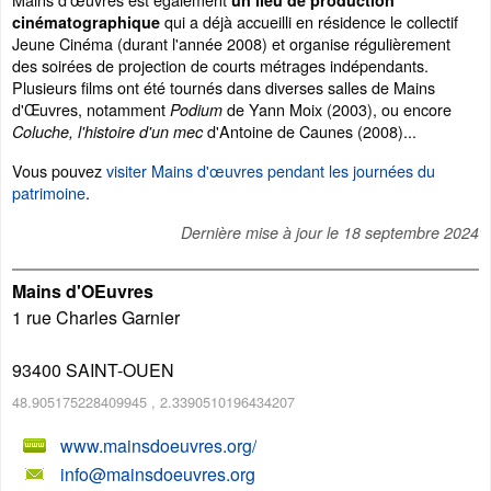
un lieu de production
qui a déjà accueilli en résidence le collectif
cinématographique
Jeune Cinéma (durant l'année 2008) et organise régulièrement
des soirées de projection de courts métrages indépendants.
Plusieurs films ont été tournés dans diverses salles de Mains
d'Œuvres, notamment
de Yann Moix (2003), ou encore
Podium
d'Antoine de Caunes (2008)...
Coluche, l'histoire d'un mec
Vous pouvez
visiter Mains d'œuvres pendant les journées du
patrimoine
.
Dernière mise à jour le
18 septembre 2024
Mains d'OEuvres
1 rue Charles Garnier
93400
SAINT-OUEN
48.905175228409945
,
2.3390510196434207
www.mainsdoeuvres.org/
info@mainsdoeuvres.org