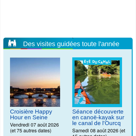
Des visites guidées toute l'année
Croisière Happy
Séance découverte
Hour en Seine
en canoë-kayak sur
le canal de l'Ourcq
Vendredi 07 août 2026
(et 75 autres dates)
Samedi 08 août 2026 (et