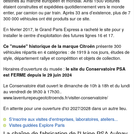
destinés au marché européen et mondial. Ainsi 1500 voitures
étaient construites et expédiées quotidiennement vers le monde
entier, par camion ou par train. Après 33 ans d’existence, plus de 7
300 000 véhicules ont été produits sur ce site.
En février 2017, le Grand Paris Express a racheté le site pour y
installer le centre d'exploitation des futures lignes 16 et 17.
présente 300
Ce "musée" historique de la marque Citroën
véhicules répartis en 4 catégories : de 1919 à nos jours, études de
style, département rallye et compétition et objets de collection.
Horaires d'ouverture du musée :
le site du Conservatoire PSA
est FERME depuis le 29 juin 2024
Le Conservatoire était ouvert le dimanche de 10h à 18h et du lundi
au vendredi de 9h30 à 17h30..
www.laventurepeugeotcitroends.fr/visiter-conservatoire/
En attente pour une ouverture d'ici 2027/2028 dans un autre lieu.
S'inscrire aux visites d'entreprises, laboratoires, ateliers...
Visites guidées Explore Paris
La chaîne de fabrication de l'Usine PSA Aulnay