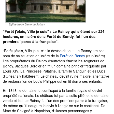
Eglise Notre Dame du Raincy
"Forêt j'étais, Ville je suis" : Le Raincy qui s’étend sur 224
hectares, en lisière de la Forêt de Bondy, fut l’un des
premiers "parcs à la française".
"Forêt j'étais, Ville je suis" : la devise dit tout. Le Raincy tire son
nom de sa situation en lisière de la
Forêt de Bondy
(rain/lisière).
Les propriétaires du Raincy d'autrefois étaient les seigneurs de
Bondy. Jacques Bordier en fit un domaine princier fréquenté par
Louis XIV. La Princesse Palatine, la famille Sanguin et les Ducs
d'Orléans y habitèrent. Le château devint ruine malgré la tentative
de restauration de Louis-Philippe qui en fit don à ses enfants.
En 1848, le domaine fut confisqué à la famille royale et devint
propriété nationale. Le château fut par la suite pillé, et le domaine
vendu et loti. Le Raincy fut l'un des premiers parcs à la française,
de même qu 'il inaugura le style à l'anglaise sur le continent. De
Mme de Sévigné à Napoléon, d'illustres personnages y