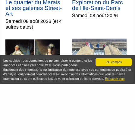
Le quartier du Marais
Exploration du Parc
et ses galeries Street-
de l'Ile-Saint-Denis
Art
Samedi 08 août 2026
Samedi 08 août 2026 (et 4
autres dates)
Les cookies nous permettent de personnaliser le contenu et les
J'ai compris
annonces et d'analyser notre trafic. Nous partageons
également des informations sur l'utilisation de notre site avec nos partenaires de publicité et
d'analyse, qui peuvent combiner celles-ci avec d'autres informations que vous leur avez
fournies ou qu'ils ont collectées lors de votre utilisation de leurs services.
En savoir plus
La Révolution
Les spoliations
française dans le
antisémites par Vichy
Marais
et les nazis
Samedi 08 août 2026 (et
Samedi 08 août 2026 (et 1
12 autres dates)
autre date)