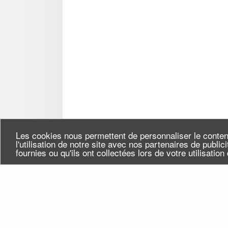
Les cookies nous permettent de personnaliser le conten
l'utilisation de notre site avec nos partenaires de publi
fournies ou qu'ils ont collectées lors de votre utilisatio
Seine-Saint-Denis Tourisme
Qui
140, avenue Jean Lolive