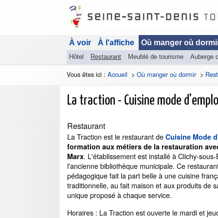
À voir
À l'affiche
Où manger où dormi
Hôtel
Restaurant
Meublé de tourisme
Auberge 
Vous êtes ici :
Accueil
>
Où manger où dormir
>
Rest
La traction - Cuisine mode d'emplo
Restaurant
La Traction est le restaurant de
Cuisine Mode d
formation aux métiers de la restauration ave
. L'établissement est installé à Clichy-sous
Marx
l'ancienne bibliothèque municipale. Ce restaurant
pédagogique fait la part belle à une cuisine franç
traditionnelle, au fait maison et aux produits de
unique proposé à chaque service.
Horaires :
La Traction est ouverte le mardi et je