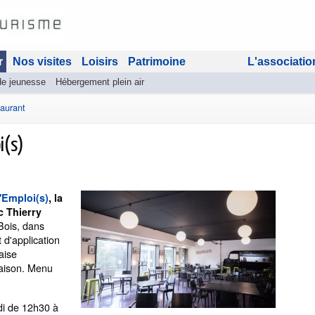
r
Nos visites
Loisirs
Patrimoine
L'associatio
de jeunesse
Hébergement plein air
aurant
i(s)
'Emploi(s)
, la
c Thierry
-Bois, dans
 d'application
aise
 saison. Menu
udi de 12h30 à