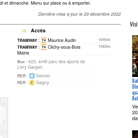
di et dimanche. Menu sur place ou à emporter.
Dernière mise à jour le
29 décembre 2022
Vis
Accès
:
Maurice Audin
1045m
TRAMWAY
:
Clichy-sous-Bois
1083m
TRAMWAY
Mairie
: 623, arrêt parc des sports de
Bus
Livry Gargan
:
Sevran
RER
Ba
:
Gagny
RER
Dî
qua
Bel
Ve
20
da