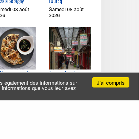
zza à Bobigny
l'Ourcq
medi 08 août
Samedi 08 août
26
2026
sites gourmandes -
Voyage dans le sous-
 cuisines chinoises
continent indien à Paris
J'ai compris
ns également des informations sur
r le pouce
Mercredi 19 août
es informations que vous leur avez
udi 13 août 2026
2026 (et 6 autres
t 4 autres dates)
dates)