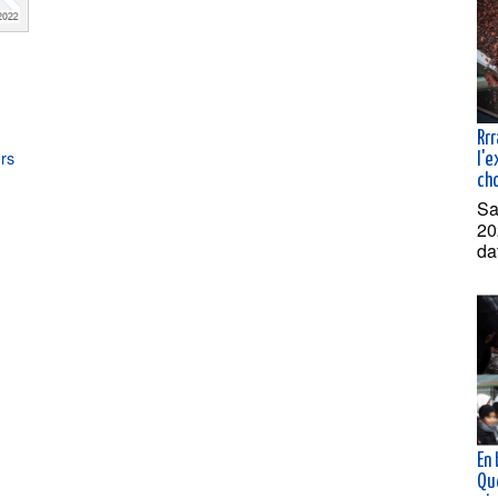
Rrr
rs
l'
ch
Sa
20
da
En
Qu