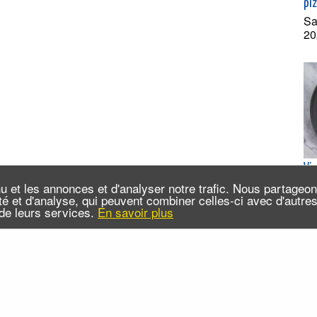
pi
Sa
20
Vi
Les
u et les annonces et d'analyser notre trafic. Nous partageo
su
cité et d'analyse, qui peuvent combiner celles-ci avec d'autr
n de leurs services.
En savoir plus
Je
(e
 sommes-nous ?
Infos pratiques
Contact
FAQ