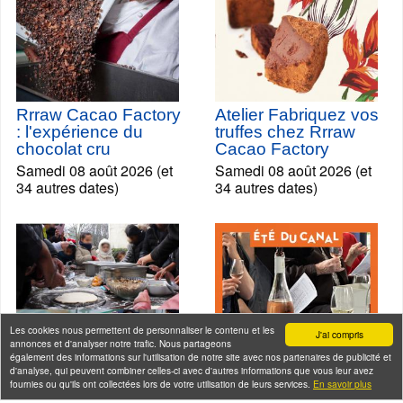
Rrraw Cacao Factory
Atelier Fabriquez vos
: l'expérience du
truffes chez Rrraw
chocolat cru
Cacao Factory
Samedi 08 août 2026 (et
Samedi 08 août 2026 (et
34 autres dates)
34 autres dates)
Les cookies nous permettent de personnaliser le contenu et les
J'ai compris
annonces et d'analyser notre trafic. Nous partageons
également des informations sur l'utilisation de notre site avec nos partenaires de publicité et
d'analyse, qui peuvent combiner celles-ci avec d'autres informations que vous leur avez
fournies ou qu'ils ont collectées lors de votre utilisation de leurs services.
En savoir plus
En bateau de
Croisière dégustation