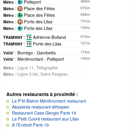
:
Pelleport
469m
Métro
:
Place des Fêtes
673m
Métro
:
Place des Fêtes
688m
Métro
:
Porte des Lilas
741m
Métro
:
Porte des Lilas
749m
Métro
:
Adrienne Bolland
676m
TRAMWAY
:
Porte des Lilas
727m
TRAMWAY
: Borrégo - Gambetta
178m
Vélib'
: Ménilmontant - Pelleport
195m
Vélib'
: Ligne 11, Télégraphe
Métro
: Ligne 3 bis, Saint-Fargeau
Métro
Autres restaurants à proximité :
Le P'tit Bistrot Ménilmontant restaurant
Abyssinia restaurant éthiopien
Restaurant Casa Giorgio Paris 19
Le Petit Cuivré restaurant aux Lilas
A l'Endroit Paris 19