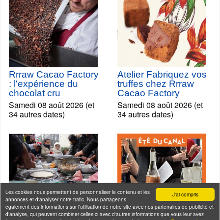
Rrraw Cacao Factory
Atelier Fabriquez vos
: l'expérience du
truffes chez Rrraw
chocolat cru
Cacao Factory
Samedi 08 août 2026 (et
Samedi 08 août 2026 (et
34 autres dates)
34 autres dates)
Les cookies nous permettent de personnaliser le contenu et les
J'ai compris
annonces et d'analyser notre trafic. Nous partageons
également des informations sur l'utilisation de notre site avec nos partenaires de publicité et
d'analyse, qui peuvent combiner celles-ci avec d'autres informations que vous leur avez