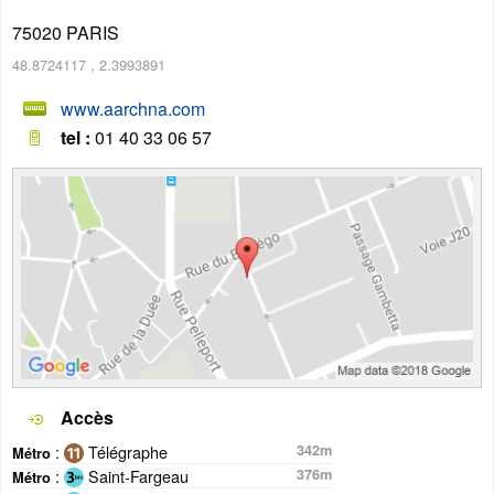
75020
PARIS
48.8724117
,
2.3993891
www.aarchna.com
tel :
01 40 33 06 57
Accès
:
Télégraphe
342m
Métro
:
Saint-Fargeau
376m
Métro