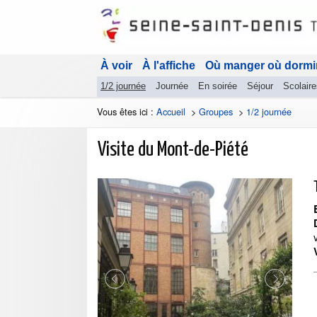
À voir
À l'affiche
Où manger où dormi
1/2 journée
Journée
En soirée
Séjour
Scolaire
Vous êtes ici :
Accueil
>
Groupes
>
1/2 journée
Visite du Mont-de-Piété