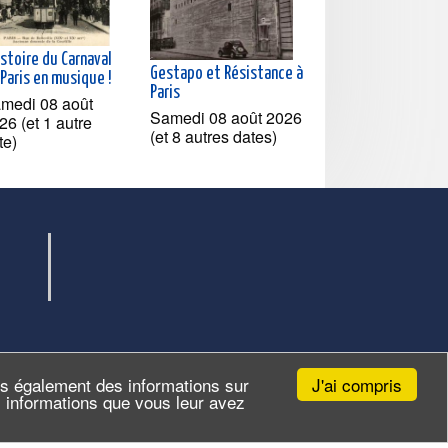
istoire du Carnaval
Gestapo et Résistance à
Paris en musique !
Paris
medi 08 août
Samedi 08 août 2026
26 (et 1 autre
(et 8 autres dates)
te)
J'ai compris
ns également des informations sur
es informations que vous leur avez
Site par
ID-Alizés