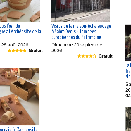
ous l'œil du
Visite de la maison-échafaudage
ue à l'Archéosite de la
à Saint-Denis - Journées
Européennes du Patrimoine
 28 août 2026
Dimanche 20 septembre
2026
Gratuit
Gratuit
La
fra
Ma
Sa
20
da
onnaie à l'Archéosite