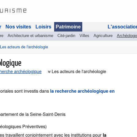
r
Nos visites
Loisirs
Patrimoine
L'associatio
re
Architecture et urbanisme
Cité-jardin
Villes
Agriculture
Archéologi
Les acteurs de l'archéologie
ologique
herche archéologique
Les acteurs de l'archéologie
toriales sont investis dans
la recherche archéologique en
partement de la Seine-Saint-Denis
héologiques Préventives)
es travaillent conjointement avec les institutions pour
la