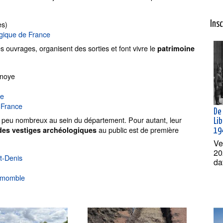
es)
Ins
ogique de France
s ouvrages, organisent des sorties et font vivre le
patrimoine
lnoye
ie
-France
De 
 peu nombreux au sein du département. Pour autant, leur
Lib
au public est de première
des vestiges archéologiques
19
Ve
20
nt-Denis
da
lemomble