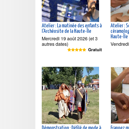
Atelier : La matinée des enfants à
Atelier : S
l'Archéosite de la Haute-Île
céramolog
Haute-Île
Mercredi 19 août 2026 (et 3
autres dates)
Vendredi
Gratuit
Démonstration : Défilé de mode à
Frappez m