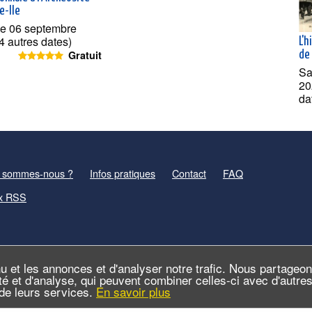
e-Ile
e 06 septembre
4 autres dates)
L'h
Gratuit
de 
Sa
20
da
 sommes-nous ?
Infos pratiques
Contact
FAQ
x RSS
u et les annonces et d'analyser notre trafic. Nous partageo
cité et d'analyse, qui peuvent combiner celles-ci avec d'autr
n de leurs services.
En savoir plus