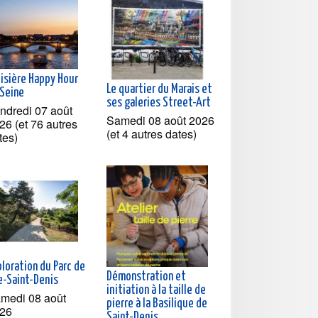
oisière Happy Hour
Le quartier du Marais et
 Seine
ses galeries Street-Art
ndredi 07 août
Samedi 08 août 2026
26 (et 76 autres
(et 4 autres dates)
tes)
loration du Parc de
Démonstration et
le-Saint-Denis
initiation à la taille de
medi 08 août
pierre à la Basilique de
26
Saint-Denis