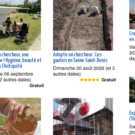
Cr
en
Ve
20
 chercheur, une
Adopte un chercheur : Les
da
e ! Hygiène, beauté et
gaulois en Seine-Saint-Denis
 l'Antiquité
Dimanche 30 août 2026 (et 3
e 06 septembre
autres dates)
2 autres dates)
Gratuit
Gratuit
Exp
l'I
Sa
20