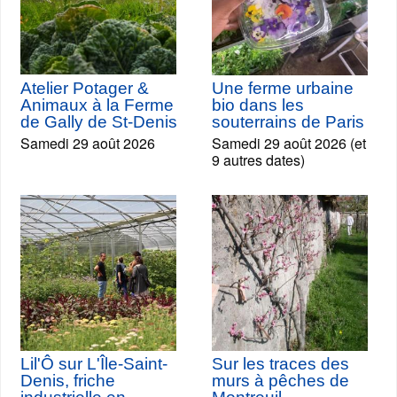
Atelier Potager &
Une ferme urbaine
Animaux à la Ferme
bio dans les
de Gally de St-Denis
souterrains de Paris
Samedi 29 août 2026
Samedi 29 août 2026 (et
9 autres dates)
Lil'Ô sur L'Île-Saint-
Sur les traces des
Denis, friche
murs à pêches de