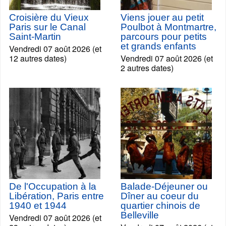
Croisière du Vieux
Viens jouer au petit
Paris sur le Canal
Poulbot à Montmartre,
Saint-Martin
parcours pour petits
et grands enfants
Vendredi 07 août 2026 (et
12 autres dates)
Vendredi 07 août 2026 (et
2 autres dates)
De l'Occupation à la
Balade-Déjeuner ou
Libération, Paris entre
Dîner au coeur du
1940 et 1944
quartier chinois de
Belleville
Vendredi 07 août 2026 (et