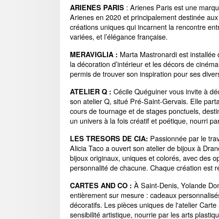
: Arienes Paris est une marq
ARIENES PARIS
Arienes en 2020 et principalement destinée aux
créations uniques qui incarnent la rencontre entr
variées, et l’élégance française.
Marta Mastronardi est installée 
MERAVIGLIA :
la décoration d’intérieur et les décors de cinéma,
permis de trouver son inspiration pour ses divers
Cécile Quéguiner vous invite à déc
ATELIER Q :
son atelier Q, situé Pré-Saint-Gervais. Elle parta
cours de tournage et de stages ponctuels, desti
un univers à la fois créatif et poétique, nourri 
Passionnée par le trav
LES TRESORS DE CIA:
Alicia Taco a ouvert son atelier de bijoux à Dran
bijoux originaux, uniques et colorés, avec des o
personnalité de chacune. Chaque création est r
À Saint-Denis, Yolande Dome
CARTES AND CO :
entièrement sur mesure : cadeaux personnalisés,
décoratifs. Les pièces uniques de l'atelier Carte 
sensibilité artistique, nourrie par les arts plasti