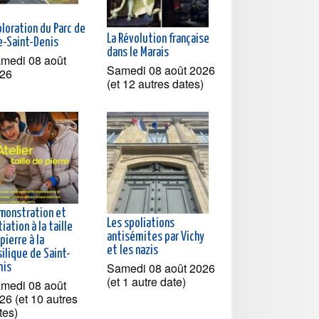
loration du Parc de
La Révolution française
le-Saint-Denis
dans le Marais
medi 08 août
Samedi 08 août 2026
26
(et 12 autres dates)
monstration et
Les spoliations
tiation à la taille
antisémites par Vichy
pierre à la
et les nazis
ilique de Saint-
Samedi 08 août 2026
nis
(et 1 autre date)
medi 08 août
26 (et 10 autres
tes)