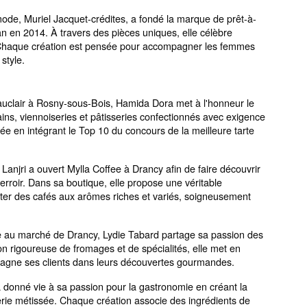
mode, Muriel Jacquet-crédites, a fondé la marque de prêt-à-
en 2014. À travers des pièces uniques, elle célèbre
 soi. Chaque création est pensée pour accompagner les femmes
r style.
auclair à Rosny-sous-Bois, Hamida Dora met à l'honneur le
ins, viennoiseries et pâtisseries confectionnés avec exigence
uée en intégrant le Top 10 du concours de la meilleure tarte
 Lanjri a ouvert Mylla Coffee à Drancy afin de faire découvrir
rroir. Dans sa boutique, elle propose une véritable
ster des cafés aux arômes riches et variés, soigneusement
 au marché de Drancy, Lydie Tabard partage sa passion des
tion rigoureuse de fromages et de spécialités, elle met en
mpagne ses clients dans leurs découvertes gourmandes.
a donné vie à sa passion pour la gastronomie en créant la
rie métissée. Chaque création associe des ingrédients de