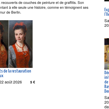
s recouverts de couches de peinture et de graffitis. Son
ontant à elle seule une histoire, comme en témoignent ses
Exp
 mur de Berlin.
l'I
Sa
20
ts de la restauration
Dé
aux
ini
22 août 2026
5 €
de 
Bas
De
Sa
20
da