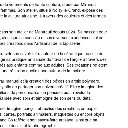
ue de vêtements de haute couture, créée par Miranda
 femmes. Son atelier, situé à Noisy-le-Grand, expose des
e la culture africaine, à travers des couleurs et des formes
dans son atelier de Montreuil depuis 2024. Sa passion pour
 ainsi que sa curiosité et ses diverses expériences, lui ont
es créations dans l'artisanat de la tapisserie.
ouvrir son savoir-faire autour de la céramique au sein de
ge sa pratique artisanale du travail de l’argile à travers des
nés aux enfants comme aux adultes. Ses créations reflètent
par une réflexion quotidienne autour de la matière.
ail manuel et la création des pièces en argile polymère,
cy afin de partager son univers créatif. Elle y imagine des
ptions de personnalisation pensées pour révéler la
éalisée avec soin et témoigne de son sens du détail.
r imagine, conçoit et réalise des créations en papier
 cartes, portraits animaliers, maquettes ou encore objets
and Co reflètent son savoir-faire artisanal ainsi que sa
ques, le dessin et la photographie.