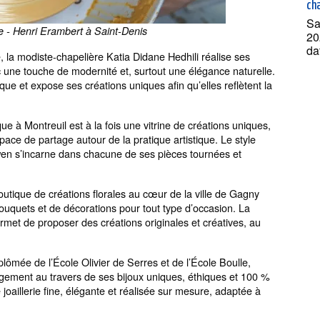
ch
Sa
- Henri Erambert à Saint-Denis
20
da
, la modiste-chapelière Katia Didane Hedhili réalise ses
c une touche de modernité et, surtout une élégance naturelle.
que et expose ses créations uniques afin qu’elles reflètent la
ue à Montreuil est à la fois une vitrine de créations uniques,
pace de partage autour de la pratique artistique. Le style
nwen s’incarne dans chacune de ses pièces tournées et
utique de créations florales au cœur de la ville de Gagny
 bouquets et de décorations pour tout type d’occasion. La
permet de proposer des créations originales et créatives, au
plômée de l’École Olivier de Serres et de l’École Boulle,
gement au travers de ses bijoux uniques, éthiques et 100 %
joaillerie fine, élégante et réalisée sur mesure, adaptée à