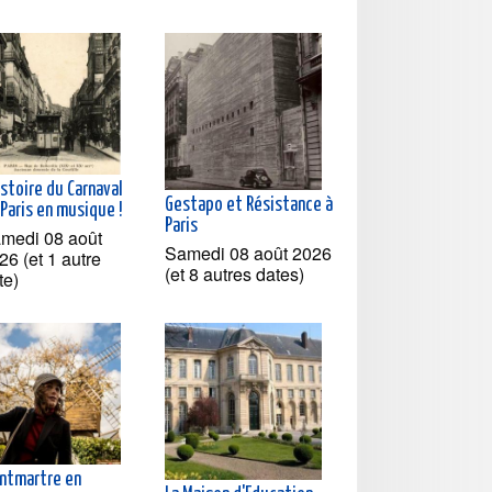
istoire du Carnaval
Gestapo et Résistance à
Paris en musique !
Paris
medi 08 août
Samedi 08 août 2026
26 (et 1 autre
(et 8 autres dates)
te)
ntmartre en