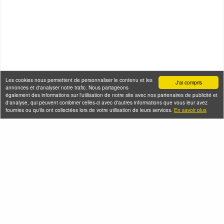
Les cookies nous permettent de personnaliser le contenu et les
J'ai compris
annonces et d'analyser notre trafic. Nous partageons
également des informations sur l'utilisation de notre site avec nos partenaires de publicité et
d'analyse, qui peuvent combiner celles-ci avec d'autres informations que vous leur avez
fournies ou qu'ils ont collectées lors de votre utilisation de leurs services.
En savoir plus
Seine-Saint-Denis Tourisme