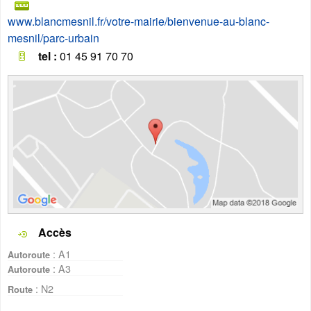
www.blancmesnil.fr/votre-mairie/bienvenue-au-blanc-
mesnil/parc-urbain
tel :
01 45 91 70 70
Accès
: A1
Autoroute
: A3
Autoroute
: N2
Route