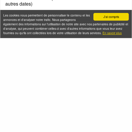
autres dates)
Les cookies nous permettent de personnaliser le contenu et les
J'ai compris
annonces et d'analyser notre trafic. Nous partageons
également des informations sur l'utilisation de notre site avec nos partenaires de publicité et
d'analyse, qui peuvent combiner celles-ci avec d'autres informations que vous leur avez
fournies ou qu'ils ont collectées lors de votre utilisation de leurs services.
En savoir plus
L'histoire du
Carnaval de Paris
en musique !
Démonstration et
Samedi 08 août 2026
initiation à la taille de
(et 1 autre date)
pierre à la Basilique de
Saint-Denis
Samedi 08 août 2026 (et 10
autres dates)