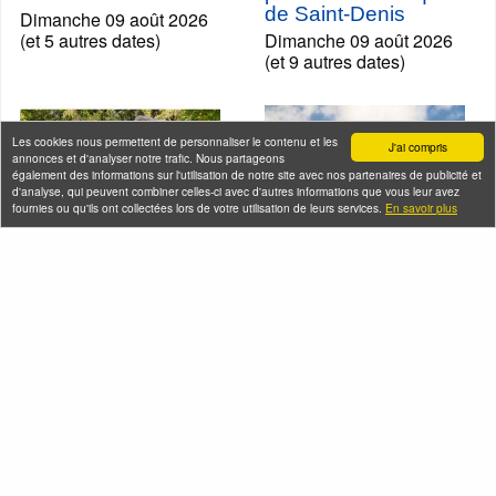
de Saint-Denis
Dimanche 09 août 2026
(et 5 autres dates)
Dimanche 09 août 2026
(et 9 autres dates)
Les cookies nous permettent de personnaliser le contenu et les
J'ai compris
annonces et d'analyser notre trafic. Nous partageons
également des informations sur l'utilisation de notre site avec nos partenaires de publicité et
d'analyse, qui peuvent combiner celles-ci avec d'autres informations que vous leur avez
fournies ou qu'ils ont collectées lors de votre utilisation de leurs services.
En savoir plus
Les musiciens du
Montmartre en
Père Lachaise
chansons
Dimanche 09 août 2026
Dimanche 09 août 2026
(et 3 autres dates)
(et 36 autres dates)