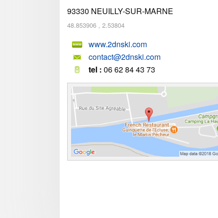
93330
NEUILLY-SUR-MARNE
48.853906
,
2.53804
www.2dnski.com
contact@2dnski.com
tel :
06 62 84 43 73