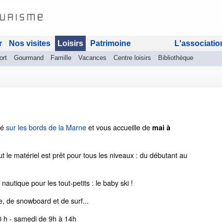
r
Nos visites
Loisirs
Patrimoine
L'associatio
ort
Gourmand
Famille
Vacances
Centre loisirs
Bibliothèque
ué
sur les bords de la Marne
et vous accueille de
mai à
 le matériel est prêt pour tous les niveaux : du débutant au
nautique pour les tout-petits : le baby ski !
, de snowboard et de surf...
0 h - samedi de 9h à 14h