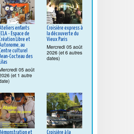
Ateliers enfants
Croisière express à
ECLA - Espace de
la découverte du
Création Libre et
Vieux Paris
Autonome, au
Mercredi 05 août
Centre culturel
2026 (et 6 autres
Jean-Cocteau des
dates)
Lilas
Mercredi 05 août
2026 (et 1 autre
date)
Démonstration et
Croisière à la