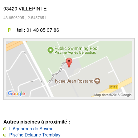
93420
VILLEPINTE
48.9596295
,
2.5457651
tel :
01 43 85 37 86
Autres piscines à proximité :
L'Aquarena de Sevran
Piscine Delaune Tremblay