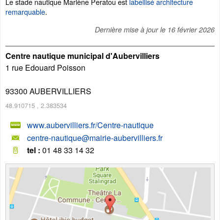
Le stade nautique Marlène Peratou est
labellisé architecture
remarquable
.
Dernière mise à jour le
16 février 2026
Centre nautique municipal d'Aubervilliers
1 rue Edouard Poisson
93300
AUBERVILLIERS
48.910715
,
2.383534
www.aubervilliers.fr/Centre-nautique
centre-nautique@mairie-aubervilliers.fr
tel :
01 48 33 14 32