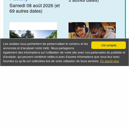
Samedi 08 août 2026 (et
69 autres dates)
Les cookies nous permettent de personnaliser le contenu et les
J'ai compris
annonces et d'analyser notre trafic. Nous partageons
également des informations sur l'utilisation de notre site avec nos partenaires de publicité et
d'analyse, qui peuvent combiner celles-ci avec d'autres informations que vous leur avez
fournies ou qu'ils ont collectées lors de votre utilisation de leurs services.
En savoir plus
Exploration du Parc
Démonstration et
de l'Ile-Saint-Denis
initiation à la taille
de pierre à la
Samedi 08 août 2026
Basilique de Saint-
Denis
Samedi 08 août 2026 (et
10 autres dates)