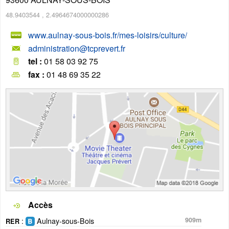
48.9403544
,
2.4964674000000286
www.aulnay-sous-bois.fr/mes-loisirs/culture/
administration@tcprevert.fr
tel :
01 58 03 92 75
fax :
01 48 69 35 22
Accès
:
Aulnay-sous-Bois
909m
RER