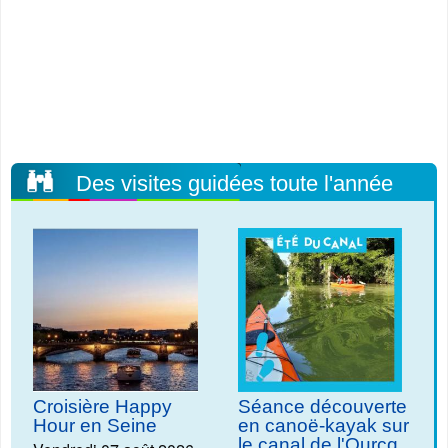
Des visites guidées toute l'année
Croisière Happy
Séance découverte
Hour en Seine
en canoë-kayak sur
le canal de l'Ourcq