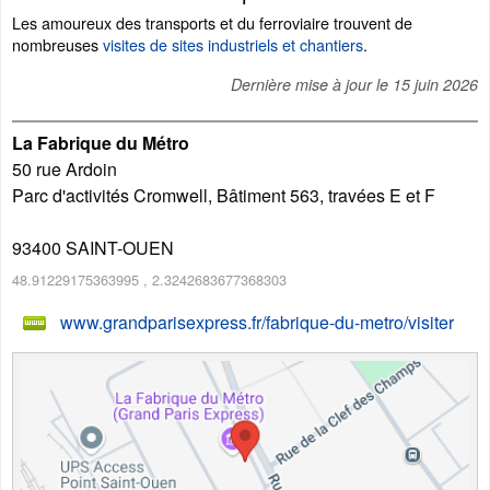
Les amoureux des transports et du ferroviaire trouvent de
nombreuses
visites de sites industriels et chantiers
.
Dernière mise à jour le
15 juin 2026
La Fabrique du Métro
50 rue Ardoin
Parc d'activités Cromwell, Bâtiment 563, travées E et F
93400
SAINT-OUEN
48.91229175363995
,
2.3242683677368303
www.grandparisexpress.fr/fabrique-du-metro/visiter