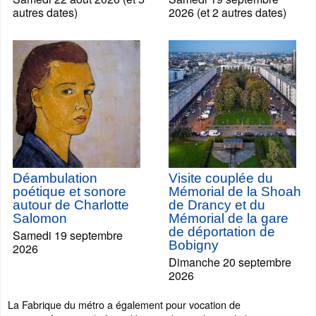
autres dates)
2026 (et 2 autres dates)
Déambulation
Visite couplée du
poétique et sonore
Mémorial de la Shoah
autour de Charlotte
de Drancy et du
Salomon
Mémorial de la gare
de déportation de
Samedi 19 septembre
Bobigny
2026
Dimanche 20 septembre
2026
La Fabrique du métro a également pour vocation de