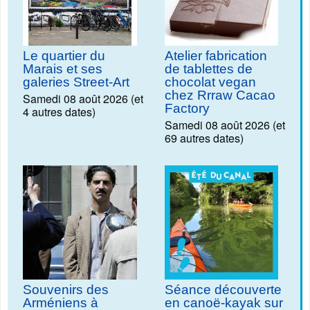
Le quartier du
Atelier fabrication
Marais et ses
de tablettes de
galeries Street-Art
chocolat vegan
chez Rrraw Cacao
Samedi 08 août 2026 (et
Factory
4 autres dates)
Samedi 08 août 2026 (et
69 autres dates)
Souvenirs des
Séance découverte
Arméniens à
en canoë-kayak sur