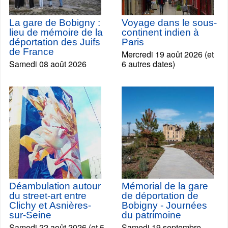
La gare de Bobigny :
Voyage dans le sous-
lieu de mémoire de la
continent indien à
déportation des Juifs
Paris
de France
Mercredi 19 août 2026 (et
Samedi 08 août 2026
6 autres dates)
Déambulation autour
Mémorial de la gare
du street-art entre
de déportation de
Clichy et Asnières-
Bobigny - Journées
sur-Seine
du patrimoine
Samedi 22 août 2026 (et 5
Samedi 19 septembre