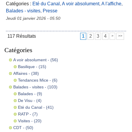
Catégories :
Eté du Canal
,
A voir absolument
,
A l'affiche
,
Balades - visites
,
Presse
Jeudi 01 janvier 2026 - 05:50
117
Résultats
1
2
3
4
>
>>
Catégories
A voir absolument
- (56)
Basilique
- (15)
Affaires
- (38)
Tendances Mice
- (6)
Balades - visites
- (103)
Balades
- (9)
De Visu
- (4)
Eté du Canal
- (41)
RATP
- (7)
Visites
- (20)
CDT
- (50)