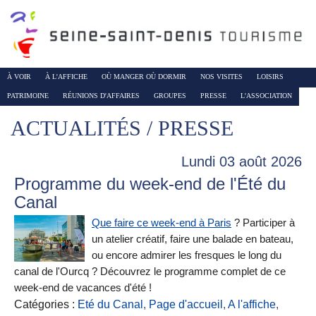
À VOIR
À L'AFFICHE
OÙ MANGER OÙ DORMIR
NOS VISITES
LOISIRS
PATRIMOINE
RÉUNIONS D'AFFAIRES
GROUPES
PRESSE
L'ASSOCIATION
ACTUALITÉS / PRESSE
Lundi 03 août 2026
Programme du week-end de l'Été du
Canal
Que faire ce week-end à Paris
? Participer à
un atelier créatif, faire une balade en bateau,
ou encore admirer les fresques le long du
canal de l'Ourcq ? Découvrez le programme complet de ce
week-end de vacances d'été !
Catégories :
Eté du Canal
,
Page d'accueil
,
A l'affiche
,