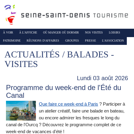
À VOIR
À L'AFFICHE
OÙ MANGER OÙ DORMIR
NOS VISITES
LOISIRS
PATRIMOINE
RÉUNIONS D'AFFAIRES
GROUPES
PRESSE
L'ASSOCIATION
ACTUALITÉS / BALADES -
VISITES
Lundi 03 août 2026
Programme du week-end de l'Été du
Canal
Que faire ce week-end à Paris
? Participer à
un atelier créatif, faire une balade en bateau,
ou encore admirer les fresques le long du
canal de l'Ourcq ? Découvrez le programme complet de ce
week-end de vacances d'été !