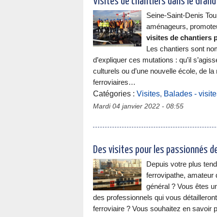
Visites de chantiers dans le Grand
Seine-Saint-Denis Tou
aménageurs, promoteu
visites de chantiers 
Les chantiers sont nomb
d’expliquer ces mutations : qu’il s’agis
culturels ou d’une nouvelle école, de la 
ferroviaires…
Catégories :
Visites
,
Balades - visit
Mardi 04 janvier 2022 - 08:55
Des visites pour les passionnés des
Depuis votre plus ten
ferrovipathe, amateur d
général ? Vous êtes u
des professionnels qui vous détailleront
ferroviaire ? Vous souhaitez en savoir 