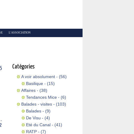
SE
L'ASSOCIATION
Catégories
5
A voir absolument
- (56)
Basilique
- (15)
Affaires
- (38)
Tendances Mice
- (6)
Balades - visites
- (103)
Balades
- (9)
De Visu
- (4)
2
Eté du Canal
- (41)
RATP
- (7)