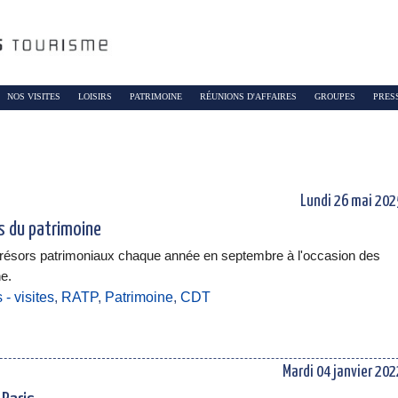
NOS VISITES
LOISIRS
PATRIMOINE
RÉUNIONS D'AFFAIRES
GROUPES
PRES
Lundi 26 mai 202
s du patrimoine
résors patrimoniaux chaque année en septembre à l'occasion des
e.
- visites
,
RATP
,
Patrimoine
,
CDT
Mardi 04 janvier 202