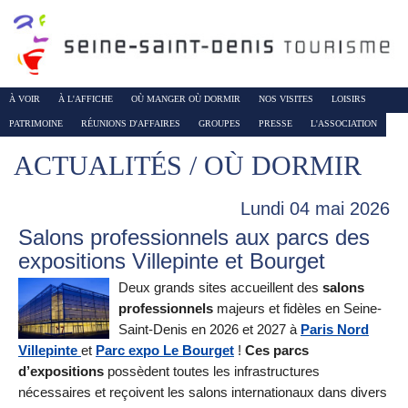
À VOIR
À L'AFFICHE
OÙ MANGER OÙ DORMIR
NOS VISITES
LOISIRS
PATRIMOINE
RÉUNIONS D'AFFAIRES
GROUPES
PRESSE
L'ASSOCIATION
ACTUALITÉS / OÙ DORMIR
Lundi 04 mai 2026
Salons professionnels aux parcs des
expositions Villepinte et Bourget
Deux grands sites accueillent des
salons
professionnels
majeurs et fidèles en Seine-
Saint-Denis en 2026 et 2027 à
Paris Nord
Villepinte
et
Parc expo Le Bourget
!
Ces parcs
d’expositions
possèdent
toutes les infrastructures
nécessaires et reçoivent les salons internationaux dans divers