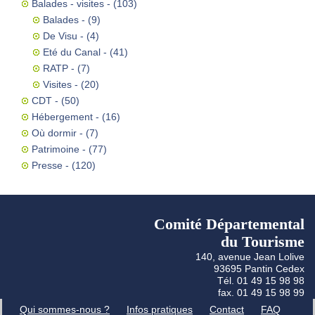
Balades - visites
- (103)
Balades
- (9)
De Visu
- (4)
Eté du Canal
- (41)
RATP
- (7)
Visites
- (20)
CDT
- (50)
Hébergement
- (16)
Où dormir
- (7)
Patrimoine
- (77)
Presse
- (120)
Comité Départemental
du Tourisme
140, avenue Jean Lolive
93695 Pantin Cedex
Tél. 01 49 15 98 98
fax. 01 49 15 98 99
Qui sommes-nous ?
Infos pratiques
Contact
FAQ