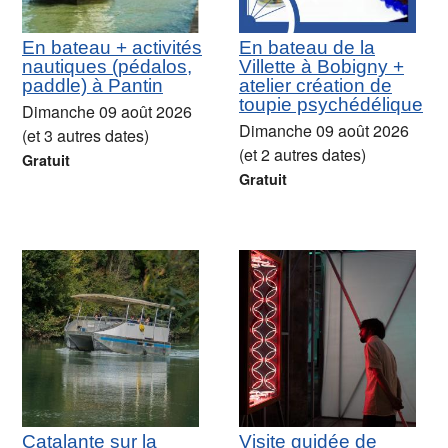
En bateau + activités
En bateau de la
nautiques (pédalos,
Villette à Bobigny +
paddle) à Pantin
atelier création de
toupie psychédélique
Dimanche 09 août 2026
Dimanche 09 août 2026
(et 3 autres dates)
(et 2 autres dates)
Gratuit
Gratuit
Catalante sur la
Visite guidée de