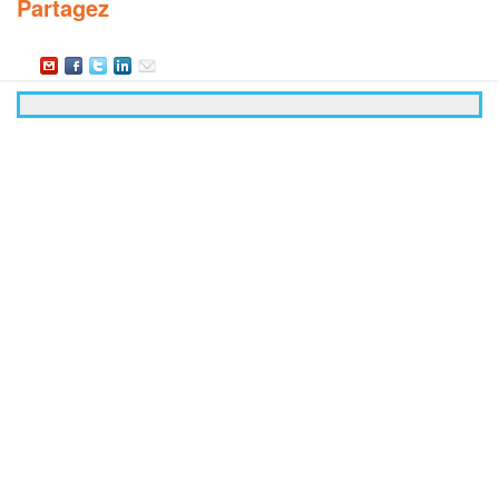
Partagez
Inscription à la newsletter
Inscrivez-vous à nos newsletters ! Recevez par mail
l'actualité des idées de sorties, visites exclusives,
spectacles, salons et bons plans à venir en Île-de-
France.
*
Adresse électronique
* Champs obligatoires