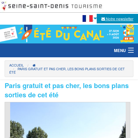
Notre newsletter
MENU
ACCUEIL
PARIS GRATUIT ET PAS CHER, LES BONS PLANS SORTIES DE CET
ÉTÉ
Le festival
Paris gratuit et pas cher, les bons plans
Temps forts 2026
sorties de cet été
Activités sur l'eau
Activités sur les berges
Escales