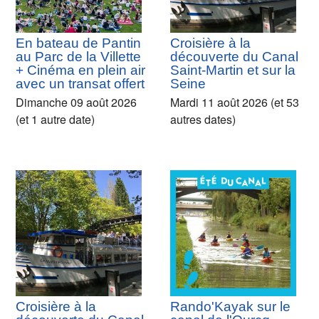
En bateau de Pantin
Croisière à la
au Parc de la Villette
découverte du Canal
+ Cinéma en plein air
Saint-Martin et sur la
avec un transat offert
Seine
Dimanche 09 août 2026
Mardi 11 août 2026 (et 53
(et 1 autre date)
autres dates)
Croisière à la
Rando'Kayak sur le