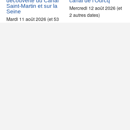
découverte du Canal
canal de l'Ourcq
Saint-Martin et sur la
Mercredi 12 août 2026 (et
Seine
2 autres dates)
Mardi 11 août 2026 (et 53
autres dates)
Le canal Saint-Martin,
Croisière du Vieux
de la Grisette à la
Paris sur le Canal
Villette
Saint-Martin
Dimanche 16 août 2026
Jeudi 20 août 2026 (et 12
(et 2 autres dates)
autres dates)