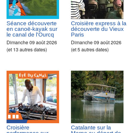
Séance découverte
Croisière express à la
en canoë-kayak sur
découverte du Vieux
le canal de l'Ourcq
Paris
Dimanche 09 août 2026
Dimanche 09 août 2026
(et 13 autres dates)
(et 5 autres dates)
Croisière
Catalante sur la