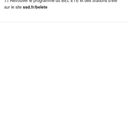
>> Retrouver le programme du BEL ETE et des Stations d'été
sur le site
ssd.fr/belete