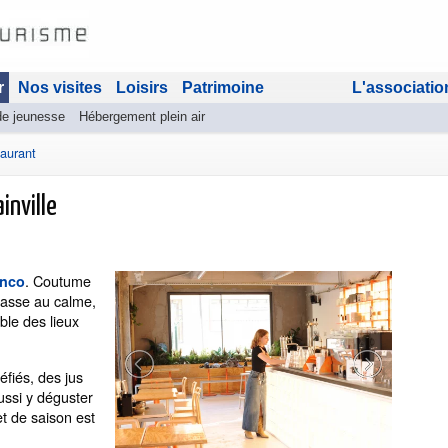
r
Nos visites
Loisirs
Patrimoine
L'associatio
de jeunesse
Hébergement plein air
aurant
nville
. Coutume
inco
rrasse au calme,
le des lieux
fiés, des jus
ussi y déguster
et de saison est