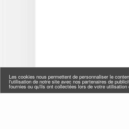
Les cookies nous permettent de personnaliser le conten
l'utilisation de notre site avec nos partenaires de publi
fournies ou qu'ils ont collectées lors de votre utilisatio
Seine-Saint-Denis Tourisme
Qui
140, avenue Jean Lolive