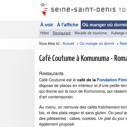
À voir
À l'affiche
Où manger où dormi
Hôtel
Restaurant
Meublé de tourisme
Auberge 
Vous êtes ici :
Accueil
>
Où manger où dormir
>
Rest
Café Coutume à Komunuma - Romai
Restaurants
Café Coutume est le
café de la
Fondation Fim
dispose de places en intérieur et d'une petite te
qui donne sur la cour de Komunuma, qui rassemb
d'art contemporain.
Au menu, on retrouve des cafés fraîchement torré
bio, et des plats vegan et sans gluten. On peut a
des pâtisseries : cakes, cookies. Un plat du jour 
également proposé.