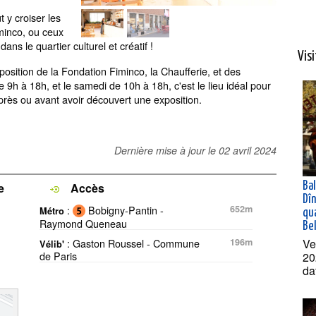
 y croiser les
iminco, ou ceux
ans le quartier culturel et créatif !
Vis
osition de la Fondation Fiminco, la Chaufferie, et des
e 9h à 18h, et le samedi de 10h à 18h, c'est le lieu idéal pour
près ou avant avoir découvert une exposition.
Dernière mise à jour le
02 avril 2024
Ba
e
Accès
Dî
:
Bobigny-Pantin -
652m
Métro
qua
Raymond Queneau
Bel
Ve
: Gaston Roussel - Commune
196m
Vélib'
de Paris
20
da