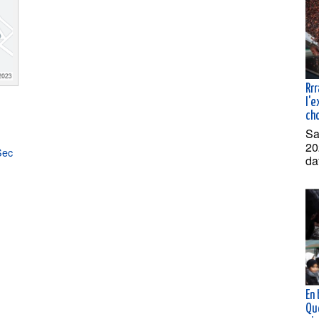
Rrr
l'
ch
Sa
20
Sec
da
En
Qu