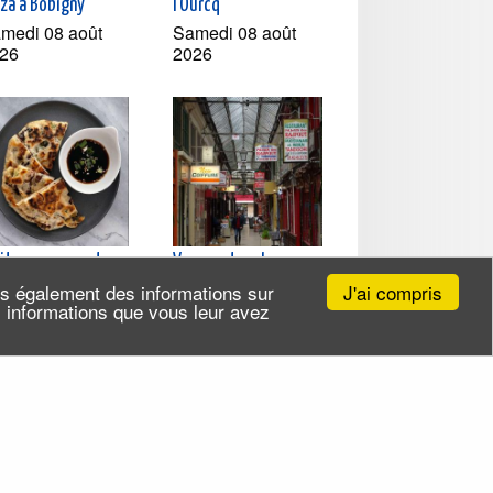
zza à Bobigny
l'Ourcq
medi 08 août
Samedi 08 août
26
2026
sites gourmandes -
Voyage dans le sous-
 cuisines chinoises
continent indien à Paris
J'ai compris
ns également des informations sur
r le pouce
Mercredi 19 août
es informations que vous leur avez
udi 13 août 2026
2026 (et 6 autres
t 4 autres dates)
dates)