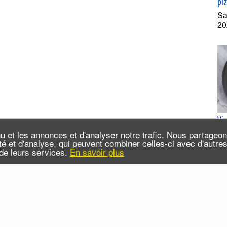
pi
Sa
20
Vi
Les
u et les annonces et d'analyser notre trafic. Nous partageo
su
cité et d'analyse, qui peuvent combiner celles-ci avec d'autr
n de leurs services.
En savoir plus
Je
(e
 sommes-nous ?
Infos pratiques
Contact
FAQ