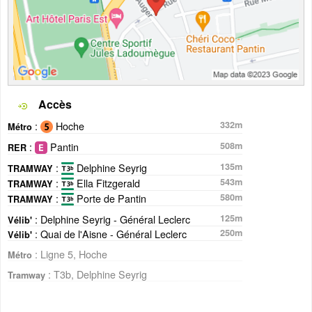
Accès
:
Hoche
332m
Métro
:
Pantin
508m
RER
:
Delphine Seyrig
135m
TRAMWAY
:
Ella Fitzgerald
543m
TRAMWAY
:
Porte de Pantin
580m
TRAMWAY
: Delphine Seyrig - Général Leclerc
125m
Vélib'
: Quai de l'Aisne - Général Leclerc
250m
Vélib'
: Ligne 5, Hoche
Métro
: T3b, Delphine Seyrig
Tramway