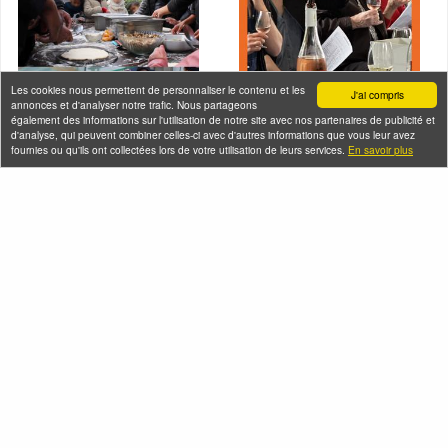
Les cookies nous permettent de personnaliser le contenu et les
J'ai compris
annonces et d'analyser notre trafic. Nous partageons
également des informations sur l'utilisation de notre site avec nos partenaires de publicité et
d'analyse, qui peuvent combiner celles-ci avec d'autres informations que vous leur avez
fournies ou qu'ils ont collectées lors de votre utilisation de leurs services.
En savoir plus
En bateau de
Croisière dégustation
Raymond Queneau +
de vins sur le canal
atelier pizza à
de l'Ourcq
Bobigny
Samedi 08 août 2026
Samedi 08 août 2026