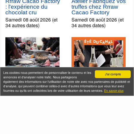
Rrraw Cacao Factory
Atelier Fabriquez vos
: l'expérience du
truffes chez Rrraw
chocolat cru
Cacao Factory
Samedi 08 août 2026 (et
Samedi 08 août 2026 (et
34 autres dates)
34 autres dates)
Les cookies nous permettent de personnaliser le contenu et les
J'ai compris
annonces et d'analyser notre trafic. Nous partageons
également des informations sur l'utilisation de notre site avec nos partenaires de publicité et
d'analyse, qui peuvent combiner celles-ci avec d'autres informations que vous leur avez
fournies ou qu'ils ont collectées lors de votre utilisation de leurs services.
En savoir plus
En bateau de
Croisière dégustation
Raymond Queneau +
de vins sur le canal
atelier pizza à
de l'Ourcq
Bobigny
Samedi 08 août 2026
Samedi 08 août 2026