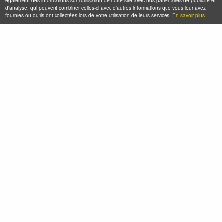
également des informations sur l'utilisation de notre site avec nos partenaires de publicité et
d'analyse, qui peuvent combiner celles-ci avec d'autres informations que vous leur avez
fournies ou qu'ils ont collectées lors de votre utilisation de leurs services.
En savoir plus
Visites gourmandes -
Voyage dans le sous-
Les cuisines
continent indien à
chinoises sur le
Paris
pouce
Mercredi 19 août 2026 (et
Jeudi 13 août 2026 (et 4
6 autres dates)
autres dates)
Seine-Saint-Denis Tourisme
140, avenue Jean Lolive