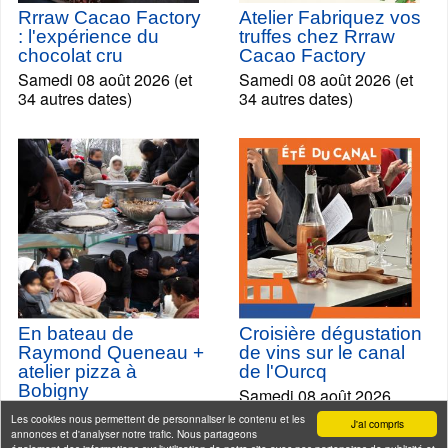
Rrraw Cacao Factory
Atelier Fabriquez vos
: l'expérience du
truffes chez Rrraw
chocolat cru
Cacao Factory
Samedi 08 août 2026 (et
Samedi 08 août 2026 (et
34 autres dates)
34 autres dates)
En bateau de
Croisière dégustation
Raymond Queneau +
de vins sur le canal
atelier pizza à
de l'Ourcq
Bobigny
Samedi 08 août 2026
Samedi 08 août 2026
Les cookies nous permettent de personnaliser le contenu et les
J'ai compris
annonces et d'analyser notre trafic. Nous partageons