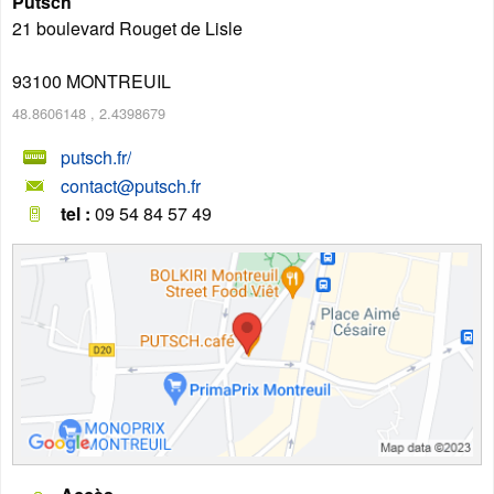
Putsch
21 boulevard Rouget de Lisle
93100
MONTREUIL
48.8606148
,
2.4398679
putsch.fr/
contact@putsch.fr
tel :
09 54 84 57 49