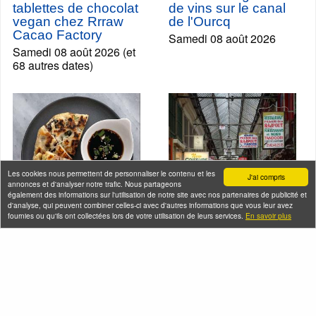
tablettes de chocolat
de vins sur le canal
vegan chez Rrraw
de l'Ourcq
Cacao Factory
Samedi 08 août 2026
Samedi 08 août 2026 (et
68 autres dates)
Les cookies nous permettent de personnaliser le contenu et les
J'ai compris
annonces et d'analyser notre trafic. Nous partageons
également des informations sur l'utilisation de notre site avec nos partenaires de publicité et
d'analyse, qui peuvent combiner celles-ci avec d'autres informations que vous leur avez
fournies ou qu'ils ont collectées lors de votre utilisation de leurs services.
En savoir plus
Visites gourmandes -
Voyage dans le sous-
Les cuisines
continent indien à
chinoises sur le
Paris
pouce
Mercredi 19 août 2026 (et
Jeudi 13 août 2026 (et 4
6 autres dates)
autres dates)