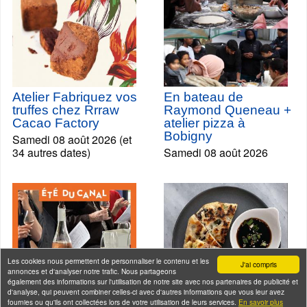
Atelier Fabriquez vos
En bateau de
truffes chez Rrraw
Raymond Queneau +
Cacao Factory
atelier pizza à
Bobigny
Samedi 08 août 2026 (et
34 autres dates)
Samedi 08 août 2026
Les cookies nous permettent de personnaliser le contenu et les
J'ai compris
annonces et d'analyser notre trafic. Nous partageons
également des informations sur l'utilisation de notre site avec nos partenaires de publicité et
d'analyse, qui peuvent combiner celles-ci avec d'autres informations que vous leur avez
fournies ou qu'ils ont collectées lors de votre utilisation de leurs services.
En savoir plus