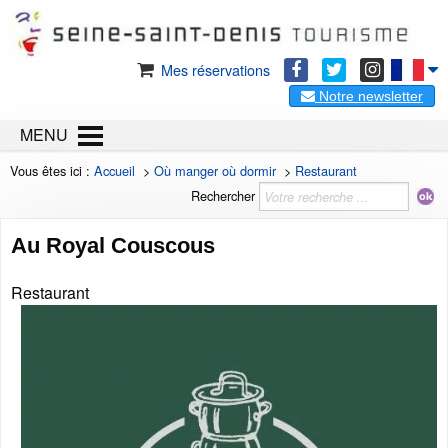
Mes réservations
Notre newsletter
MENU
Vous êtes ici :
Accueil
>
Où manger où dormir
>
Restaurant
Rechercher
Au Royal Couscous
Restaurant