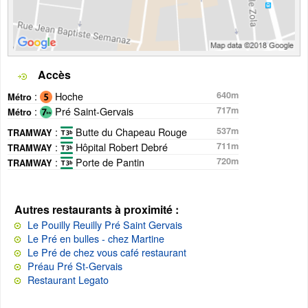
Accès
:
Hoche
640m
Métro
:
Pré Saint-Gervais
717m
Métro
:
Butte du Chapeau Rouge
537m
TRAMWAY
:
Hôpital Robert Debré
711m
TRAMWAY
:
Porte de Pantin
720m
TRAMWAY
Autres restaurants à proximité :
Le Pouilly Reuilly Pré Saint Gervais
Le Pré en bulles - chez Martine
Le Pré de chez vous café restaurant
Préau Pré St-Gervais
Restaurant Legato