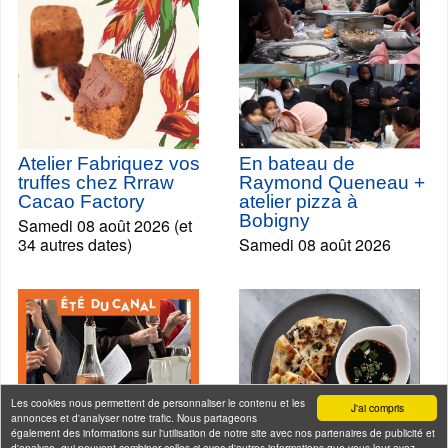
Atelier Fabriquez vos
En bateau de
truffes chez Rrraw
Raymond Queneau +
Cacao Factory
atelier pizza à
Bobigny
Samedi 08 août 2026 (et
34 autres dates)
Samedi 08 août 2026
Les cookies nous permettent de personnaliser le contenu et les
J'ai compris
annonces et d'analyser notre trafic. Nous partageons
également des informations sur l'utilisation de notre site avec nos partenaires de publicité et
d'analyse, qui peuvent combiner celles-ci avec d'autres informations que vous leur avez