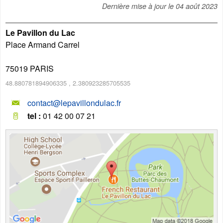
Dernière mise à jour le
04 août 2023
Le Pavillon du Lac
Place Armand Carrel
75019
PARIS
48.880781894906335
,
2.380923285705535
contact@lepavillondulac.fr
tel :
01 42 00 07 21