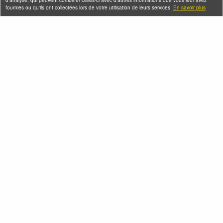
fournies ou qu'ils ont collectées lors de votre utilisation de leurs services.
En savoir plus
Croisière dégustation
Visites gourmandes -
de vins sur le canal
Les cuisines
de l'Ourcq
chinoises sur le
pouce
Samedi 08 août 2026
Jeudi 13 août 2026 (et 4
autres dates)
Voyage dans le sous-
Spécial enfants -
continent indien à
L'Inde à Paris en
Paris
famille
Mercredi 19 août 2026 (et
Mercredi 19 août 2026 (et