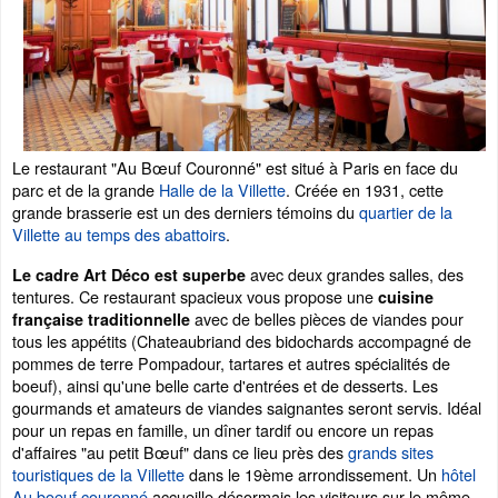
Le restaurant "Au Bœuf Couronné" est situé à Paris en face du
parc et de la grande
Halle de la Villette
. Créée en 1931, cette
grande brasserie est un des derniers témoins du
quartier de la
Villette au temps des abattoirs
.
avec deux grandes salles, des
Le cadre Art Déco est superbe
tentures. Ce restaurant spacieux vous propose une
cuisine
avec de belles pièces de viandes pour
française traditionnelle
tous les appétits (Chateaubriand des bidochards accompagné de
pommes de terre Pompadour, tartares et autres spécialités de
boeuf), ainsi qu'une belle carte d'entrées et de desserts. Les
gourmands et amateurs de viandes saignantes seront servis. Idéal
pour un repas en famille, un dîner tardif ou encore un repas
d'affaires "au petit Bœuf" dans ce lieu près des
grands sites
touristiques de la Villette
dans le 19ème arrondissement. Un
hôtel
Au boeuf couronné
accueille désormais les visiteurs sur le même