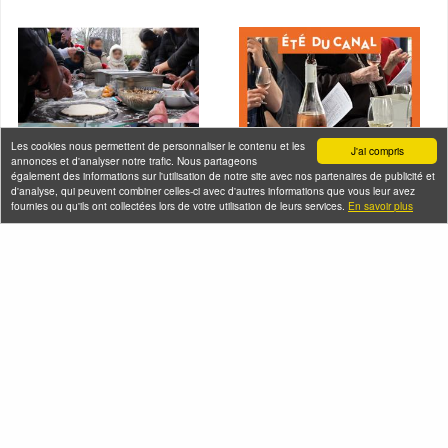
Les cookies nous permettent de personnaliser le contenu et les
J'ai compris
annonces et d'analyser notre trafic. Nous partageons
également des informations sur l'utilisation de notre site avec nos partenaires de publicité et
d'analyse, qui peuvent combiner celles-ci avec d'autres informations que vous leur avez
fournies ou qu'ils ont collectées lors de votre utilisation de leurs services.
En savoir plus
En bateau de
Croisière dégustation
Raymond Queneau +
de vins sur le canal
atelier pizza à
de l'Ourcq
Bobigny
Samedi 08 août 2026
Samedi 08 août 2026