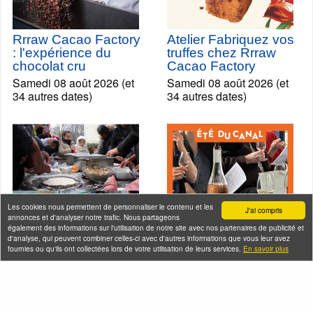
Rrraw Cacao Factory
Atelier Fabriquez vos
: l'expérience du
truffes chez Rrraw
chocolat cru
Cacao Factory
Samedi 08 août 2026 (et
Samedi 08 août 2026 (et
34 autres dates)
34 autres dates)
Les cookies nous permettent de personnaliser le contenu et les
J'ai compris
annonces et d'analyser notre trafic. Nous partageons
également des informations sur l'utilisation de notre site avec nos partenaires de publicité et
d'analyse, qui peuvent combiner celles-ci avec d'autres informations que vous leur avez
fournies ou qu'ils ont collectées lors de votre utilisation de leurs services.
En savoir plus
En bateau de
Croisière dégustation
Raymond Queneau +
de vins sur le canal
atelier pizza à
de l'Ourcq
Bobigny
Samedi 08 août 2026