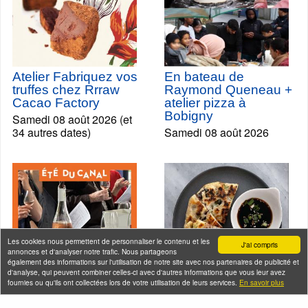
Atelier Fabriquez vos
En bateau de
truffes chez Rrraw
Raymond Queneau +
Cacao Factory
atelier pizza à
Bobigny
Samedi 08 août 2026 (et
34 autres dates)
Samedi 08 août 2026
Les cookies nous permettent de personnaliser le contenu et les
J'ai compris
annonces et d'analyser notre trafic. Nous partageons
également des informations sur l'utilisation de notre site avec nos partenaires de publicité et
d'analyse, qui peuvent combiner celles-ci avec d'autres informations que vous leur avez
fournies ou qu'ils ont collectées lors de votre utilisation de leurs services.
En savoir plus
Croisière dégustation
Visites gourmandes -