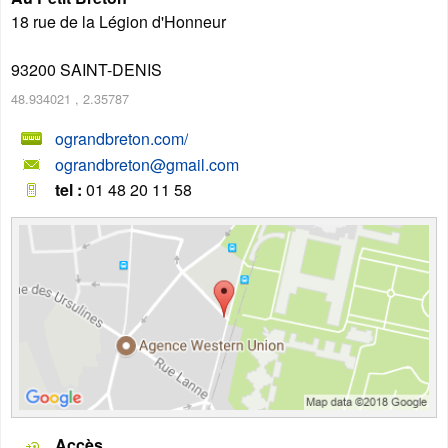
18 rue de la Légion d'Honneur
93200
SAINT-DENIS
48.934021
,
2.35787
ograndbreton.com/
ograndbreton@gmail.com
tel :
01 48 20 11 58
Accès