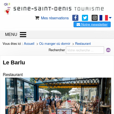
Mes réservations
Notre newsletter
MENU
Vous êtes ici :
Accueil
>
Où manger où dormir
>
Restaurant
Rechercher
Le Barlu
Restaurant