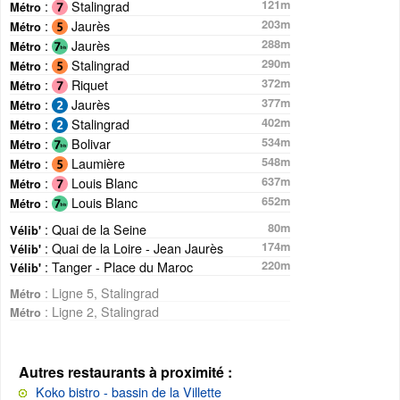
:
Stalingrad
121m
Métro
:
Jaurès
203m
Métro
:
Jaurès
288m
Métro
:
Stalingrad
290m
Métro
:
Riquet
372m
Métro
:
Jaurès
377m
Métro
:
Stalingrad
402m
Métro
:
Bolivar
534m
Métro
:
Laumière
548m
Métro
:
Louis Blanc
637m
Métro
:
Louis Blanc
652m
Métro
: Quai de la Seine
80m
Vélib'
: Quai de la Loire - Jean Jaurès
174m
Vélib'
: Tanger - Place du Maroc
220m
Vélib'
: Ligne 5, Stalingrad
Métro
: Ligne 2, Stalingrad
Métro
Autres restaurants à proximité :
Koko bistro - bassin de la Villette