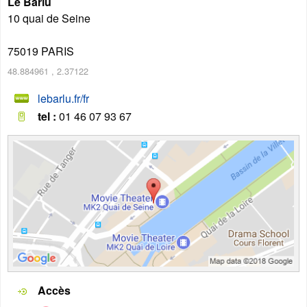
Le Barlu
10 quai de Seine
75019
PARIS
48.884961
,
2.37122
lebarlu.fr/fr
tel :
01 46 07 93 67
Accès