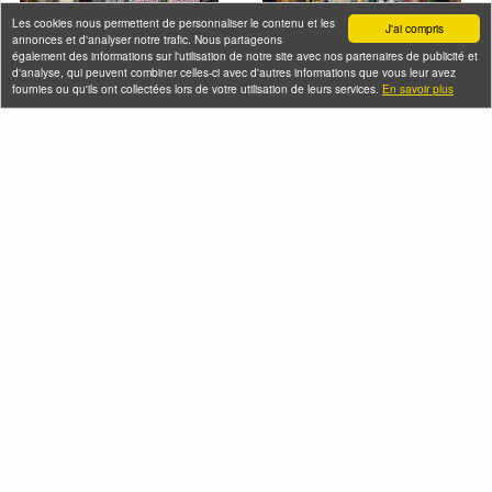
Les cookies nous permettent de personnaliser le contenu et les
J'ai compris
annonces et d'analyser notre trafic. Nous partageons
également des informations sur l'utilisation de notre site avec nos partenaires de publicité et
d'analyse, qui peuvent combiner celles-ci avec d'autres informations que vous leur avez
fournies ou qu'ils ont collectées lors de votre utilisation de leurs services.
En savoir plus
Voyage dans le sous-
Spécial enfants -
continent indien à
L'Inde à Paris en
Paris
famille
Mercredi 19 août 2026 (et
Mercredi 19 août 2026 (et
6 autres dates)
2 autres dates)
Sri-Lanka et culture
Le "Petit Tibet" à Paris