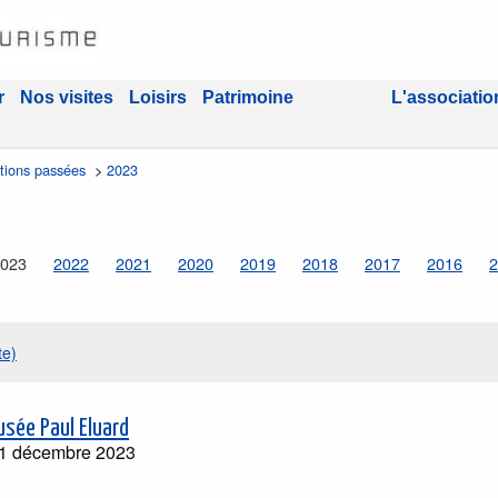
r
Nos visites
Loisirs
Patrimoine
L'associatio
ations passées
>
2023
023
2022
2021
2020
2019
2018
2017
2016
2
te)
usée Paul Eluard
11 décembre 2023