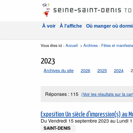
À voir
À l'affiche
Où manger où dormi
Vous êtes ici :
Accueil
>
Archives - Fêtes et manifest
2023
Archives du site
2026
2025
2024
2
Réponses :
115
(Voir les résultats sur la car
Exposition Un siècle d'impression(s) au M
Du
Vendredi 15 septembre 2023
au
Lundi 
SAINT-DENIS