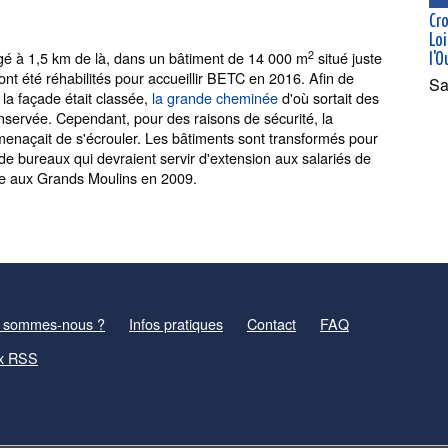
Cro
Loi
2
gé à 1,5 km de là, dans un bâtiment de 14 000 m
situé juste
l'O
 ont été réhabilités pour accueillir BETC en 2016. Afin de
Sa
 la façade était classée,
la grande cheminée
d'où sortait des
onservée. Cependant, pour des raisons de sécurité, la
 menaçait de s'écrouler. Les bâtiments sont transformés pour
 bureaux qui devraient servir d'extension aux salariés de
llée aux Grands Moulins en 2009.
 sommes-nous ?
Infos pratiques
Contact
FAQ
x RSS