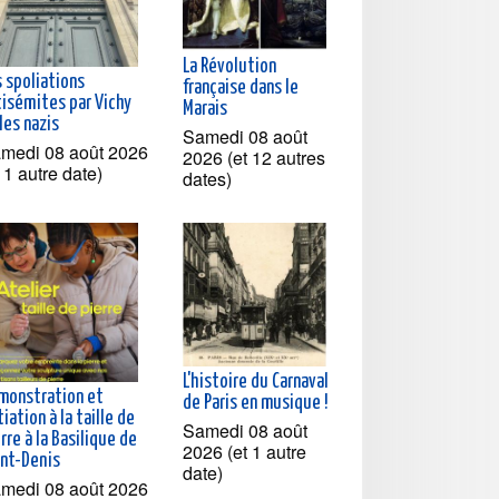
La Révolution
s spoliations
française dans le
tisémites par Vichy
Marais
les nazis
Samedi 08 août
medi 08 août 2026
2026 (et 12 autres
t 1 autre date)
dates)
L'histoire du Carnaval
monstration et
de Paris en musique !
tiation à la taille de
Samedi 08 août
rre à la Basilique de
2026 (et 1 autre
int-Denis
date)
medi 08 août 2026