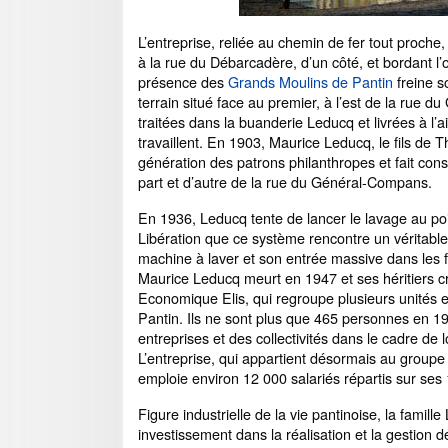
L’entreprise, reliée au chemin de fer tout proche, 
à la rue du Débarcadère, d’un côté, et bordant l
présence des
Grands Moulins de Pantin
freine s
terrain situé face au premier, à l’est de la rue
traitées dans la buanderie Leducq et livrées à l’
travaillent. En 1903, Maurice Leducq, le fils de Th
génération des patrons philanthropes et fait co
part et d’autre de la rue du Général-Compans.
En 1936, Leducq tente de lancer le lavage au poids
Libération que ce système rencontre un véritable
machine à laver et son entrée massive dans les foy
Maurice Leducq meurt en 1947 et ses héritiers cr
Economique Elis, qui regroupe plusieurs unités en
Pantin. Ils ne sont plus que 465 personnes en 199
entreprises et des collectivités dans le cadre de 
L’entreprise, qui appartient désormais au grou
emploie environ 12 000 salariés répartis sur ses 
Figure industrielle de la vie pantinoise, la fami
investissement dans la réalisation et la gestion 