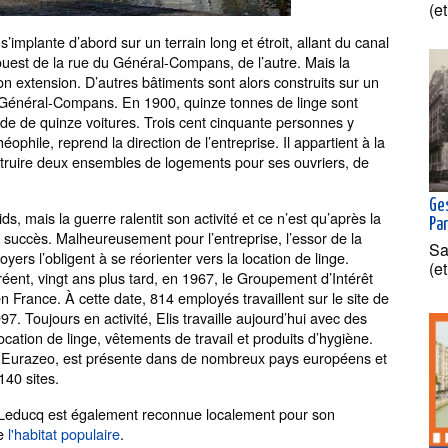
(e
s’implante d’abord sur un terrain long et étroit, allant du canal
’ouest de la rue du Général-Compans, de l’autre. Mais la
on extension. D’autres bâtiments sont alors construits sur un
 du Général-Compans. En 1900, quinze tonnes de linge sont
aide de quinze voitures. Trois cent cinquante personnes y
éophile, reprend la direction de l’entreprise. Il appartient à la
nstruire deux ensembles de logements pour ses ouvriers, de
Ge
, mais la guerre ralentit son activité et ce n’est qu’après la
Par
 succès. Malheureusement pour l’entreprise, l’essor de la
Sa
ers l’obligent à se réorienter vers la location de linge.
(e
éent, vingt ans plus tard, en 1967, le Groupement d’Intérêt
 France. À cette date, 814 employés travaillent sur le site de
7. Toujours en activité, Elis travaille aujourd’hui avec des
location de linge, vêtements de travail et produits d’hygiène.
pe Eurazeo, est présente dans de nombreux pays européens et
140 sites.
lle Leducq est également reconnue localement pour son
de
l'habitat populaire
.