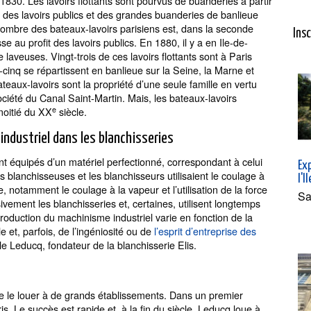
 1830. Les lavoirs flottants sont pourvus de buanderies à partir
e des lavoirs publics et des grandes buanderies de banlieue
 nombre des bateaux-lavoirs parisiens est, dans la seconde
Ins
e au profit des lavoirs publics. En 1880, il y a en Ile-de-
laveuses. Vingt-trois de ces lavoirs flottants sont à Paris
-cinq se répartissent en banlieue sur la Seine, la Marne et
ateaux-lavoirs sont la propriété d’une seule famille en vertu
Société du Canal Saint-Martin. Mais, les bateaux-lavoirs
e
moitié du XX
siècle.
industriel dans les blanchisseries
ont équipés d’un matériel perfectionné, correspondant à celui
Exp
 blanchisseuses et les blanchisseurs utilisaient le coulage à
l'I
, notamment le coulage à la vapeur et l’utilisation de la force
Sa
ivement les blanchisseries et, certaines, utilisent longtemps
roduction du machinisme industriel varie en fonction de la
le et, parfois, de l’ingéniosité ou de
l’esprit d’entreprise des
le Leducq, fondateur de la blanchisserie Elis.
de le louer à de grands établissements. Dans un premier
is. Le succès est rapide et, à la fin du siècle, Leducq loue à