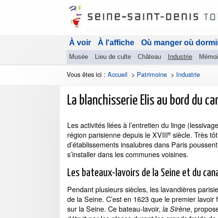
À voir
À l'affiche
Où manger où dormi
Musée
Lieu de culte
Château
Industrie
Mémoi
Vous êtes ici :
Accueil
>
Patrimoine
>
Industrie
La blanchisserie Elis au bord du ca
Les activités liées à l’entretien du linge (lessi
e
région parisienne depuis le XVIII
siècle. Très tôt
d’établissements insalubres dans Paris poussent l
s’installer dans les communes voisines.
Les bateaux-lavoirs de la Seine et du can
Pendant plusieurs siècles, les lavandières parisie
de la Seine. C’est en 1623 que le premier lavoir 
sur la Seine. Ce bateau-lavoir,
, propose
la Sirène