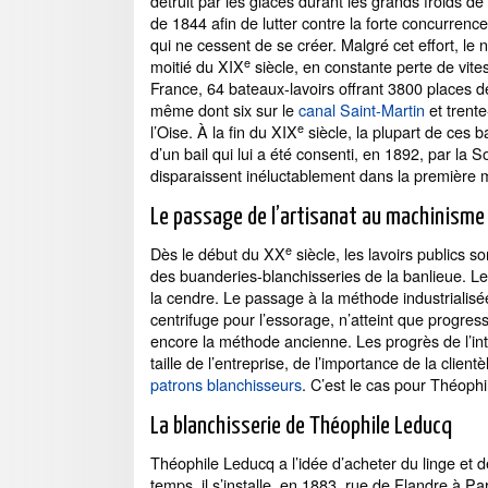
détruit par les glaces durant les grands froids de
de 1844 afin de lutter contre la forte concurrenc
qui ne cessent de se créer. Malgré cet effort, le
e
moitié du XIX
siècle, en constante perte de vitess
France, 64 bateaux-lavoirs offrant 3800 places de 
même dont six sur le
canal Saint-Martin
et trente
e
l’Oise. À la fin du XIX
siècle, la plupart de ces b
d’un bail qui lui a été consenti, en 1892, par la 
disparaissent inéluctablement dans la première 
Le passage de l’artisanat au machinisme 
e
Dès le début du XX
siècle, les lavoirs publics s
des buanderies-blanchisseries de la banlieue. Les
la cendre. Le passage à la méthode industrialisée
centrifuge pour l’essorage, n’atteint que progress
encore la méthode ancienne. Les progrès de l’int
taille de l’entreprise, de l’importance de la clientè
patrons blanchisseurs
. C’est le cas pour Théophi
La blanchisserie de Théophile Leducq
Théophile Leducq a l’idée d’acheter du linge et 
temps, il s’installe, en 1883, rue de Flandre à Par