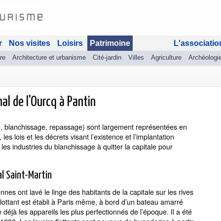
r
Nos visites
Loisirs
Patrimoine
L'associatio
re
Architecture et urbanisme
Cité-jardin
Villes
Agriculture
Archéologi
nal de l'Ourcq à Pantin
vage, blanchissage, repassage) sont largement représentées en
, les lois et les décrets visant l’existence et l’implantation
es industries du blanchissage à quitter la capitale pour
al Saint-Martin
nnes ont lavé le linge des habitants de la capitale sur les rives
flottant est établi à Paris même, à bord d’un bateau amarré
 déjà les appareils les plus perfectionnés de l’époque. Il a été