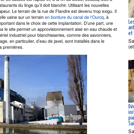
aurants du linge qu’il doit blanchir. Utilisant les nouvelles
peur. Le terrain de la rue de Flandre est devenu trop exigu. Il
elle usine sur un terrain
en bordure du canal de l'Ourcq
, à
Le
mportant dans le choix de cette implantation. D’une part, une
an
us le site permet un approvisionnement aisé en eau chaude et
et 
tériel industriel pour blanchisseries, comme des savonniers,
Sa
ge, en particulier, d’eau de javel, sont installés dans le
(e
es premières.
Dé
ini
pie
Sa
Sa